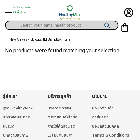
Skip
ช้อปสุขภาพดี
to
24 ชั่วโมง
content
Products
gory
search
New Arrivals
Probiotics
HM Brands
Skincare
h Solution
No products were found matching your selection.
ds
er Privilege
th Content
ce
รู้จักเรา
บริการลูกค้า
นโยบาย
y
รู้จัก HealthyMax
แจ้งการชำระเงิน
ข้อมูลส่วนตัว
สิทธิพิเศษสมาชิก
ตรวจสอบคำสั่งซื้อ
การใช้คุกกี้
แบรนด์
การใช้โค้ดส่วนลด
ข้อมูลส่วนบุคคล
บทความสุขภาพ
เปลี่ยนคืนสินค้า
Terms & Conditions