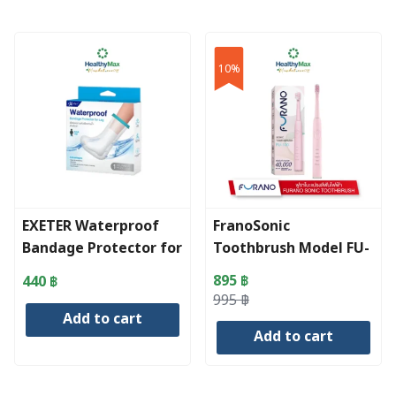
10%
EXETER Waterproof
FranoSonic
Bandage Protector for
Toothbrush Model FU-
Leg
100 Pink
895
฿
440
฿
Original
Current
995
฿
Add to cart
price
price
Add to cart
was:
is:
995 ฿.
895 ฿.