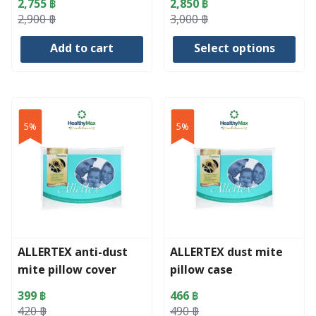
2,755
฿
2,850
฿
page
Original
Current
Original
Current
2,900
฿
3,000
฿
price
price
price
price
Add to cart
Select options
was:
is:
was:
is:
2,900 ฿.
2,755 ฿.
3,000 ฿.
2,850 ฿.
This
product
has
5%
5%
multiple
variants.
The
options
may
be
chosen
ALLERTEX anti-dust
ALLERTEX dust mite
on
mite pillow cover
pillow case
the
product
399
฿
466
฿
page
Original
Current
Original
Current
420
฿
490
฿