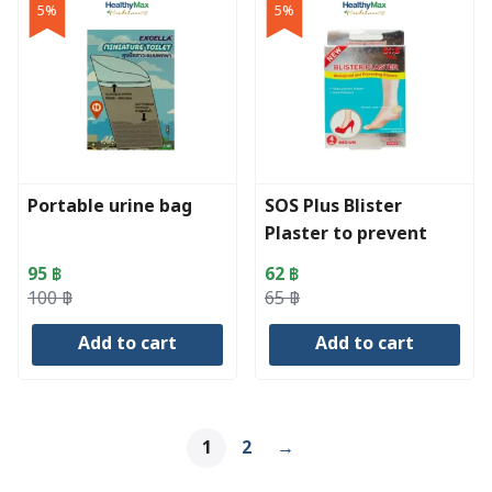
5%
5%
Portable urine bag
SOS Plus Blister
Plaster to prevent
shoe bites
95
฿
62
฿
Original
Current
Original
Current
100
฿
65
฿
price
price
price
price
Add to cart
Add to cart
was:
is:
was:
is:
100 ฿.
95 ฿.
65 ฿.
62 ฿.
1
2
→