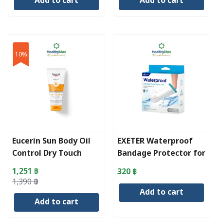
Add to cart
Add to cart
was:
is:
was:
is:
940 ฿.
912 ฿.
19,500 ฿.
19,000 ฿.
10%
Eucerin Sun Body Oil
EXETER Waterproof
Control Dry Touch
Bandage Protector for
SPF50+ PA++++ 200ml.
Arm
1,251
฿
320
฿
Original
Current
1,390
฿
Add to cart
price
price
Add to cart
was:
is:
1,390 ฿.
1,251 ฿.