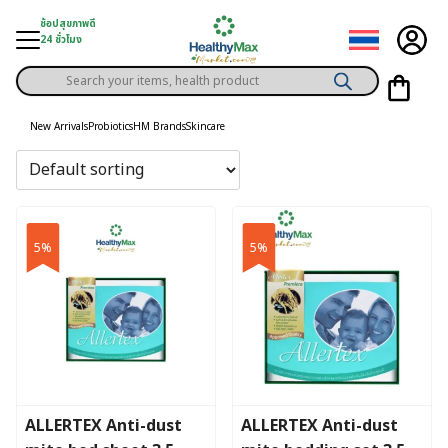
Skip
ช้อปสุขภาพดี
to
24 ชั่วโมง
content
Products
gory
search
New Arrivals
Probiotics
HM Brands
Skincare
h Solution
ds
er Privilege
5%
5%
th Content
ce
y
ALLERTEX Anti-dust
ALLERTEX Anti-dust