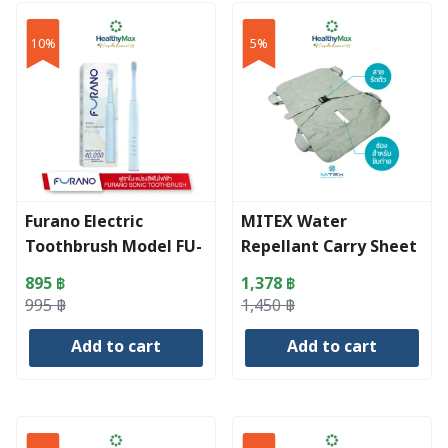
10%
5%
Furano Electric
MITEX Water
Toothbrush Model FU-
Repellant Carry Sheet
100 Blue
895
฿
1,378
฿
Original
Current
Original
Current
995
฿
1,450
฿
price
price
price
price
Add to cart
Add to cart
was:
is:
was:
is:
995 ฿.
895 ฿.
1,450 ฿.
1,378 ฿.