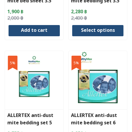
mite bed sheet 3.5
mite bedding set 3.5
feet
feet
1,900
฿
2,280
฿
Original
Current
Original
Current
2,000
฿
2,400
฿
price
price
price
price
Add to cart
Select options
was:
is:
was:
is:
2,000 ฿.
1,900 ฿.
2,400 ฿.
2,280 ฿.
This
product
has
5%
5%
multiple
variants.
The
options
may
be
chosen
ALLERTEX anti-dust
ALLERTEX anti-dust
on
mite bedding set 5
mite bedding set 6
the
feet
feet
product