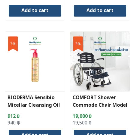
price
price
price
price
Add to cart
Add to cart
was:
is:
was:
is:
420 ฿.
399 ฿.
490 ฿.
466 ฿.
3%
3%
BIODERMA Sensibio
COMFORT Shower
Micellar Cleansing Oil
Commode Chair Model
SL-155
912
฿
19,000
฿
Original
Current
Original
Current
940
฿
19,500
฿
price
price
price
price