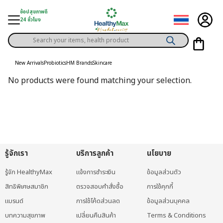
Skip
ช้อปสุขภาพดี
to
24 ชั่วโมง
content
Products
gory
search
New Arrivals
Probiotics
HM Brands
Skincare
h Solution
No products were found matching your selection.
ds
er Privilege
th Content
ce
รู้จักเรา
บริการลูกค้า
นโยบาย
y
รู้จัก HealthyMax
แจ้งการชำระเงิน
ข้อมูลส่วนตัว
สิทธิพิเศษสมาชิก
ตรวจสอบคำสั่งซื้อ
การใช้คุกกี้
แบรนด์
การใช้โค้ดส่วนลด
ข้อมูลส่วนบุคคล
บทความสุขภาพ
เปลี่ยนคืนสินค้า
Terms & Conditions