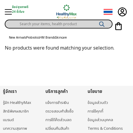
Skip
ช้อปสุขภาพดี
to
24 ชั่วโมง
content
Products
gory
search
New Arrivals
Probiotics
HM Brands
Skincare
h Solution
No products were found matching your selection.
ds
er Privilege
th Content
ce
รู้จักเรา
บริการลูกค้า
นโยบาย
y
รู้จัก HealthyMax
แจ้งการชำระเงิน
ข้อมูลส่วนตัว
สิทธิพิเศษสมาชิก
ตรวจสอบคำสั่งซื้อ
การใช้คุกกี้
แบรนด์
การใช้โค้ดส่วนลด
ข้อมูลส่วนบุคคล
บทความสุขภาพ
เปลี่ยนคืนสินค้า
Terms & Conditions