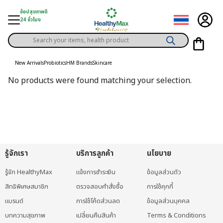
Skip
ช้อปสุขภาพดี
to
24 ชั่วโมง
content
Products
gory
search
New Arrivals
Probiotics
HM Brands
Skincare
h Solution
No products were found matching your selection.
ds
er Privilege
th Content
ce
รู้จักเรา
บริการลูกค้า
นโยบาย
y
รู้จัก HealthyMax
แจ้งการชำระเงิน
ข้อมูลส่วนตัว
สิทธิพิเศษสมาชิก
ตรวจสอบคำสั่งซื้อ
การใช้คุกกี้
แบรนด์
การใช้โค้ดส่วนลด
ข้อมูลส่วนบุคคล
บทความสุขภาพ
เปลี่ยนคืนสินค้า
Terms & Conditions