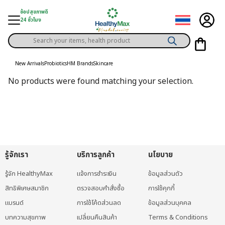
Skip
ช้อปสุขภาพดี
to
24 ชั่วโมง
content
Products
gory
search
New Arrivals
Probiotics
HM Brands
Skincare
h Solution
No products were found matching your selection.
ds
er Privilege
th Content
ce
รู้จักเรา
บริการลูกค้า
นโยบาย
y
รู้จัก HealthyMax
แจ้งการชำระเงิน
ข้อมูลส่วนตัว
สิทธิพิเศษสมาชิก
ตรวจสอบคำสั่งซื้อ
การใช้คุกกี้
แบรนด์
การใช้โค้ดส่วนลด
ข้อมูลส่วนบุคคล
บทความสุขภาพ
เปลี่ยนคืนสินค้า
Terms & Conditions