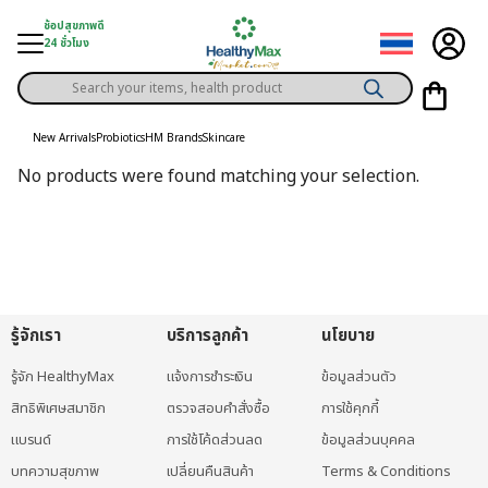
Skip
ช้อปสุขภาพดี
to
24 ชั่วโมง
content
Products
gory
search
New Arrivals
Probiotics
HM Brands
Skincare
h Solution
No products were found matching your selection.
ds
er Privilege
th Content
ce
รู้จักเรา
บริการลูกค้า
นโยบาย
y
รู้จัก HealthyMax
แจ้งการชำระเงิน
ข้อมูลส่วนตัว
สิทธิพิเศษสมาชิก
ตรวจสอบคำสั่งซื้อ
การใช้คุกกี้
แบรนด์
การใช้โค้ดส่วนลด
ข้อมูลส่วนบุคคล
บทความสุขภาพ
เปลี่ยนคืนสินค้า
Terms & Conditions