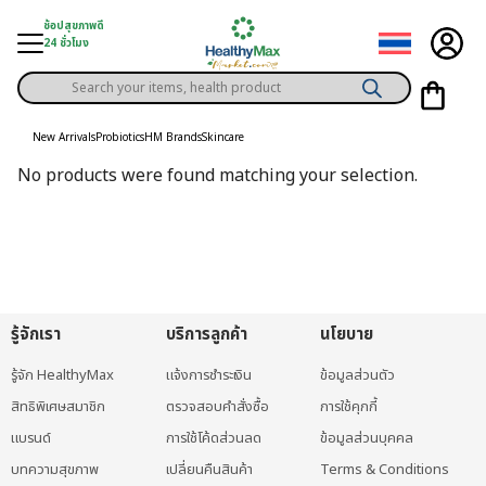
Skip
ช้อปสุขภาพดี
to
24 ชั่วโมง
content
Products
gory
search
New Arrivals
Probiotics
HM Brands
Skincare
h Solution
No products were found matching your selection.
ds
er Privilege
th Content
ce
รู้จักเรา
บริการลูกค้า
นโยบาย
y
รู้จัก HealthyMax
แจ้งการชำระเงิน
ข้อมูลส่วนตัว
สิทธิพิเศษสมาชิก
ตรวจสอบคำสั่งซื้อ
การใช้คุกกี้
แบรนด์
การใช้โค้ดส่วนลด
ข้อมูลส่วนบุคคล
บทความสุขภาพ
เปลี่ยนคืนสินค้า
Terms & Conditions