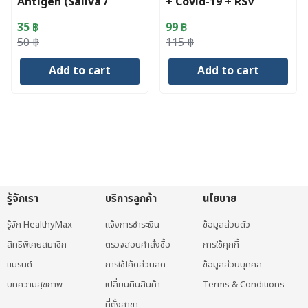
Antigen (Saliva /
+ Covid-19 + RSV
Nasal)
Antigen (Nasal)
35
฿
99
฿
Original
Current
Original
Current
50
฿
115
฿
price
price
price
price
Add to cart
Add to cart
was:
is:
was:
is:
50 ฿.
35 ฿.
115 ฿.
99 ฿.
รู้จักเรา
บริการลูกค้า
นโยบาย
รู้จัก HealthyMax
แจ้งการชำระเงิน
ข้อมูลส่วนตัว
สิทธิพิเศษสมาชิก
ตรวจสอบคำสั่งซื้อ
การใช้คุกกี้
แบรนด์
การใช้โค้ดส่วนลด
ข้อมูลส่วนบุคคล
บทความสุขภาพ
เปลี่ยนคืนสินค้า
Terms & Conditions
ที่ตั้งสาขา