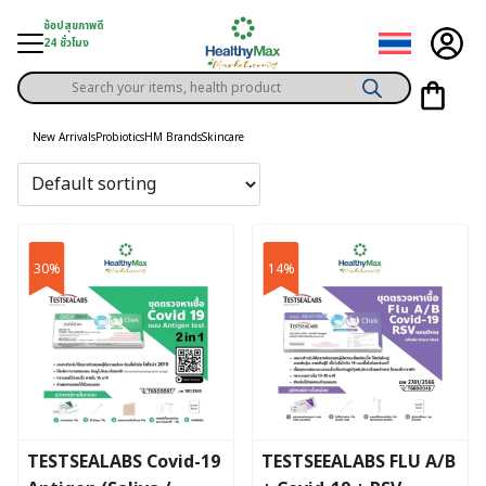
Skip
ช้อปสุขภาพดี
to
24 ชั่วโมง
content
Products
gory
search
New Arrivals
Probiotics
HM Brands
Skincare
h Solution
ds
er Privilege
30%
14%
th Content
ce
y
TESTSEALABS Covid-19
TESTSEEALABS FLU A/B