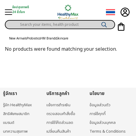
Skip
ช้อปสุขภาพดี
to
24 ชั่วโมง
content
Products
gory
search
New Arrivals
Probiotics
HM Brands
Skincare
h Solution
No products were found matching your selection.
ds
er Privilege
th Content
ce
รู้จักเรา
บริการลูกค้า
นโยบาย
y
รู้จัก HealthyMax
แจ้งการชำระเงิน
ข้อมูลส่วนตัว
สิทธิพิเศษสมาชิก
ตรวจสอบคำสั่งซื้อ
การใช้คุกกี้
แบรนด์
การใช้โค้ดส่วนลด
ข้อมูลส่วนบุคคล
บทความสุขภาพ
เปลี่ยนคืนสินค้า
Terms & Conditions