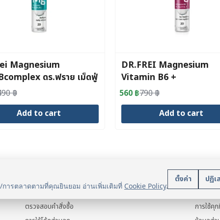
rei Magnesium
DR.FREI Magnesium
complex ดร.ฟราย เม็ดฟู่
Vitamin B6 +
เซียม ผสมวิตามินบีรวม
Taurine,Vitamin C +
490
฿
560
฿
790
฿
al
nt
Original
Current
Potassium
price
price
Add to cart
Add to cart
was:
is:
.
.
790 ฿.
560 ฿.
บริการลูกค้า
นโยบา
ตั้งค่า
ปฏิเ
น/การตลาดตามที่คุณยินยอม อ่านเพิ่มเติมที่
Cookie Policy
.
แจ้งการชำระเงิน
ข้อมูลส่ว
ตรวจสอบคำสั่งซื้อ
การใช้คุกก