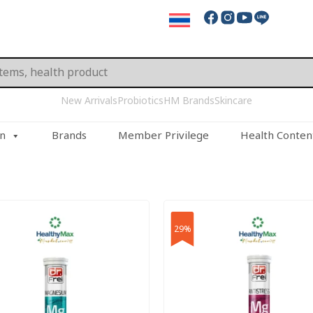
New Arrivals
Probiotics
HM Brands
Skincare
on
Brands
Member Privilege
Health Conten
29%