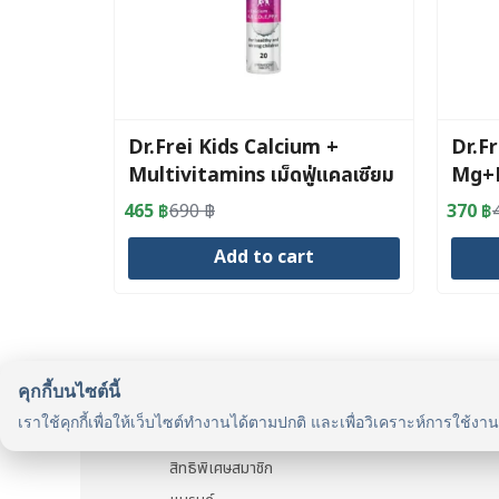
Dr.Frei Kids Calcium +
Dr.F
Multivitamins เม็ดฟู่แคลเซียม
Mg+B
ผสมวิตามินรวม 13 ชนิดสำหรับ
แมกนี
465
฿
690
฿
370
฿
Original
Current
Origin
Curre
เด็ก
price
price
price
price
Add to cart
was:
is:
was:
is:
690 ฿.
465 ฿.
490 ฿
370 ฿
คุกกี้บนไซต์นี้
รู้จักเรา
เราใช้คุกกี้เพื่อให้เว็บไซต์ทำงานได้ตามปกติ และเพื่อวิเคราะห์การใช้งา
รู้จัก HealthyMax
สิทธิพิเศษสมาชิก