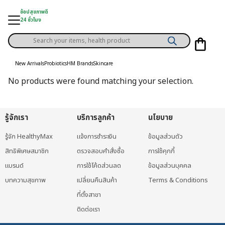
Skip
ช้อปสุขภาพดี
to
24 ชั่วโมง
content
Products
gory
search
New Arrivals
Probiotics
HM Brands
Skincare
h Solution
No products were found matching your selection.
ds
er Privilege
รู้จักเรา
บริการลูกค้า
นโยบาย
th Content
รู้จัก HealthyMax
แจ้งการชำระเงิน
ข้อมูลส่วนตัว
สิทธิพิเศษสมาชิก
ตรวจสอบคำสั่งซื้อ
การใช้คุกกี้
ce
แบรนด์
การใช้โค้ดส่วนลด
ข้อมูลส่วนบุคคล
y
บทความสุขภาพ
เปลี่ยนคืนสินค้า
Terms & Conditions
ที่ตั้งสาขา
ติดต่อเรา