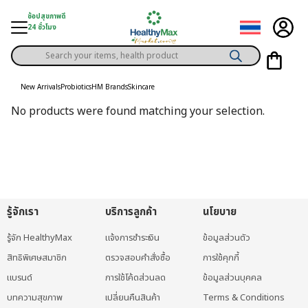
Skip
ช้อปสุขภาพดี
to
24 ชั่วโมง
content
Products
gory
search
New Arrivals
Probiotics
HM Brands
Skincare
h Solution
No products were found matching your selection.
ds
er Privilege
th Content
ce
รู้จักเรา
บริการลูกค้า
นโยบาย
y
รู้จัก HealthyMax
แจ้งการชำระเงิน
ข้อมูลส่วนตัว
สิทธิพิเศษสมาชิก
ตรวจสอบคำสั่งซื้อ
การใช้คุกกี้
แบรนด์
การใช้โค้ดส่วนลด
ข้อมูลส่วนบุคคล
บทความสุขภาพ
เปลี่ยนคืนสินค้า
Terms & Conditions