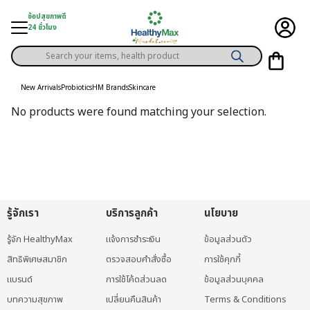
Skip
ช้อปสุขภาพดี
to
24 ชั่วโมง
content
Products
gory
search
New Arrivals
Probiotics
HM Brands
Skincare
h Solution
No products were found matching your selection.
ds
er Privilege
th Content
ce
รู้จักเรา
บริการลูกค้า
นโยบาย
y
รู้จัก HealthyMax
แจ้งการชำระเงิน
ข้อมูลส่วนตัว
สิทธิพิเศษสมาชิก
ตรวจสอบคำสั่งซื้อ
การใช้คุกกี้
แบรนด์
การใช้โค้ดส่วนลด
ข้อมูลส่วนบุคคล
บทความสุขภาพ
เปลี่ยนคืนสินค้า
Terms & Conditions