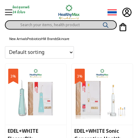
Skip
ช้อปสุขภาพดี
to
24 ชั่วโมง
content
Products
gory
search
New Arrivals
Probiotics
HM Brands
Skincare
h Solution
ds
er Privilege
3%
3%
th Content
ce
y
EDEL+WHITE
EDEL+WHITE Sonic