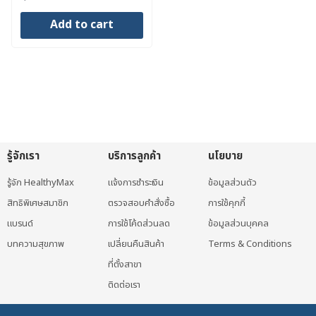
price
price
Add to cart
was:
is:
6,490 ฿.
6,295 ฿.
รู้จักเรา
บริการลูกค้า
นโยบาย
รู้จัก HealthyMax
แจ้งการชำระเงิน
ข้อมูลส่วนตัว
สิทธิพิเศษสมาชิก
ตรวจสอบคำสั่งซื้อ
การใช้คุกกี้
แบรนด์
การใช้โค้ดส่วนลด
ข้อมูลส่วนบุคคล
บทความสุขภาพ
เปลี่ยนคืนสินค้า
Terms & Conditions
ที่ตั้งสาขา
ติดต่อเรา