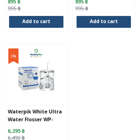
895
฿
895
฿
Original
Current
Original
Current
995
฿
995
฿
price
price
price
price
Add to cart
Add to cart
was:
is:
was:
is:
995 ฿.
895 ฿.
995 ฿.
895 ฿.
3%
Waterpik White Ultra
Water Flosser WP-
100E2
6,295
฿
Original
Current
6,490
฿