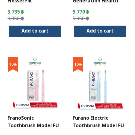
FlosserPik
Generation Health
Suite
3,735
฿
5,770
฿
Original
Current
Original
Current
3,850
฿
5,950
฿
price
price
price
price
Add to cart
Add to cart
was:
is:
was:
is:
3,850 ฿.
3,735 ฿.
5,950 ฿.
5,770 ฿.
10%
10%
FranoSonic
Furano Electric
Toothbrush Model FU-
Toothbrush Model FU-
100 Pink
100 Blue