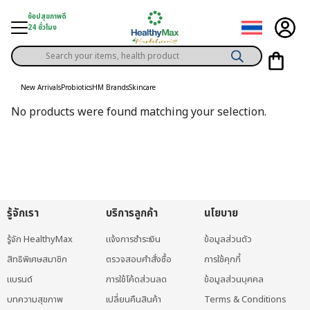
Skip
ช้อปสุขภาพดี
to
24 ชั่วโมง
content
Products
gory
search
New Arrivals
Probiotics
HM Brands
Skincare
h Solution
No products were found matching your selection.
ds
er Privilege
th Content
ce
รู้จักเรา
บริการลูกค้า
นโยบาย
y
รู้จัก HealthyMax
แจ้งการชำระเงิน
ข้อมูลส่วนตัว
สิทธิพิเศษสมาชิก
ตรวจสอบคำสั่งซื้อ
การใช้คุกกี้
แบรนด์
การใช้โค้ดส่วนลด
ข้อมูลส่วนบุคคล
บทความสุขภาพ
เปลี่ยนคืนสินค้า
Terms & Conditions