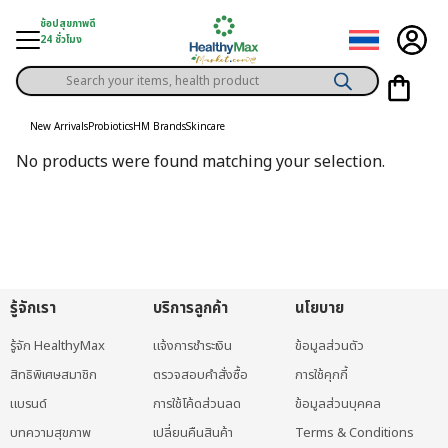
Skip
ช้อปสุขภาพดี
to
24 ชั่วโมง
content
Products
gory
search
New Arrivals
Probiotics
HM Brands
Skincare
h Solution
No products were found matching your selection.
ds
er Privilege
th Content
ce
รู้จักเรา
บริการลูกค้า
นโยบาย
y
รู้จัก HealthyMax
แจ้งการชำระเงิน
ข้อมูลส่วนตัว
สิทธิพิเศษสมาชิก
ตรวจสอบคำสั่งซื้อ
การใช้คุกกี้
แบรนด์
การใช้โค้ดส่วนลด
ข้อมูลส่วนบุคคล
บทความสุขภาพ
เปลี่ยนคืนสินค้า
Terms & Conditions