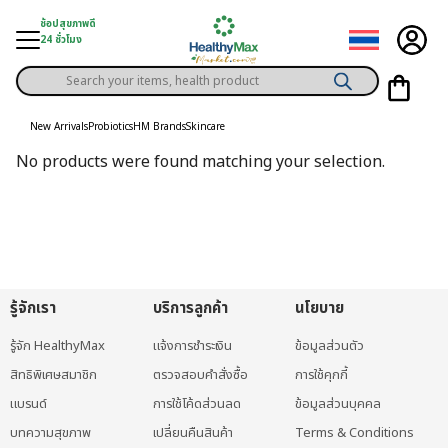
Skip
ช้อปสุขภาพดี
to
24 ชั่วโมง
content
Products
gory
search
New Arrivals
Probiotics
HM Brands
Skincare
h Solution
No products were found matching your selection.
ds
er Privilege
th Content
ce
รู้จักเรา
บริการลูกค้า
นโยบาย
y
รู้จัก HealthyMax
แจ้งการชำระเงิน
ข้อมูลส่วนตัว
สิทธิพิเศษสมาชิก
ตรวจสอบคำสั่งซื้อ
การใช้คุกกี้
แบรนด์
การใช้โค้ดส่วนลด
ข้อมูลส่วนบุคคล
บทความสุขภาพ
เปลี่ยนคืนสินค้า
Terms & Conditions