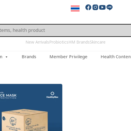
New Arrivals
Probiotics
HM Brands
Skincare
on
Brands
Member Privilege
Health Conten