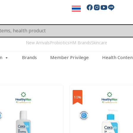
New Arrivals
Probiotics
HM Brands
Skincare
on
Brands
Member Privilege
Health Conten
10%