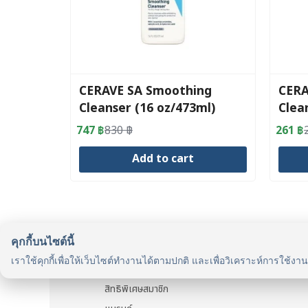
CERAVE SA Smoothing
CERA
Cleanser (16 oz/473ml)
Clean
747
฿
830
฿
261
฿
Original
Current
Origin
Curre
price
price
price
price
Add to cart
was:
is:
was:
is:
830 ฿.
747 ฿.
290 ฿
261 ฿
คุกกี้บนไซต์นี้
รู้จักเรา
เราใช้คุกกี้เพื่อให้เว็บไซต์ทำงานได้ตามปกติ และเพื่อวิเคราะห์การใช้งา
รู้จัก HealthyMax
สิทธิพิเศษสมาชิก