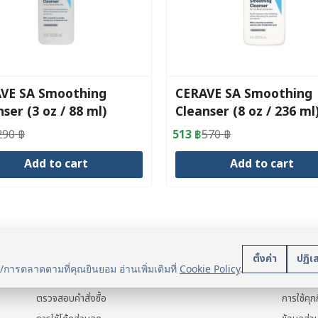
VE SA Smoothing
CERAVE SA Smoothing
ser (3 oz / 88 ml)
Cleanser (8 oz / 236 ml
290
฿
513
฿
570
฿
al
nt
Original
Current
price
price
Add to cart
Add to cart
was:
is:
.
.
570 ฿.
513 ฿.
บริการลูกค้า
นโยบา
ตั้งค่า
ปฏิเ
น/การตลาดตามที่คุณยินยอม อ่านเพิ่มเติมที่
Cookie Policy
.
แจ้งการชำระเงิน
ข้อมูลส่ว
ตรวจสอบคำสั่งซื้อ
การใช้คุกก