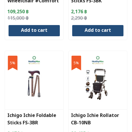
Wheelchair #Comfort
Sticks FS-3BK
Move
109,250
฿
2,176
฿
Original
Current
Original
Current
115,000
฿
2,290
฿
price
price
price
price
Add to cart
Add to cart
was:
is:
was:
is:
115,000 ฿.
109,250 ฿.
2,290 ฿.
2,176 ฿.
5%
5%
Ichigo Ichie Foldable
Ichigo Ichie Rollator
Sticks FS-3BR
CB-10NB