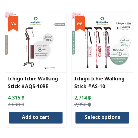
16,468 ฿
product
has
multiple
8%
8%
variants.
The
options
may
be
chosen
on
Ichigo Ichie Walking
Ichigo Ichie Walking
the
Stick #AQS-10RE
Stick #AS-10
product
page
4,315
฿
2,714
฿
Original
Current
Original
Current
4,690
฿
2,950
฿
price
price
price
price
Add to cart
Select options
was:
is:
was:
is:
4,690 ฿.
4,315 ฿.
2,950 ฿.
2,714 ฿.
This