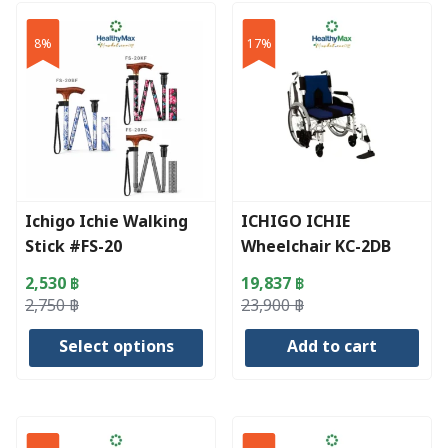
product
has
8%
17%
multiple
variants.
The
options
may
be
chosen
Ichigo Ichie Walking
ICHIGO ICHIE
on
Stick #FS-20
Wheelchair KC-2DB
the
product
2,530
฿
19,837
฿
page
Original
Current
Original
Current
2,750
฿
23,900
฿
price
price
price
price
Select options
Add to cart
was:
is:
was:
is:
2,750 ฿.
2,530 ฿.
23,900 ฿.
19,837 ฿.
This
product
has