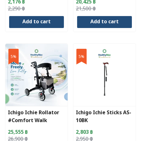
2,176
฿
20,425
฿
Original
Current
Original
Current
2,290
฿
21,500
฿
price
price
price
price
Add to cart
Add to cart
was:
is:
was:
is:
2,290 ฿.
2,176 ฿.
21,500 ฿.
20,425 ฿.
5%
5%
Ichigo Ichie Rollator
Ichigo Ichie Sticks AS-
#Comfort Walk
10BK
25,555
฿
2,803
฿
Original
Current
Original
Current
26,900
฿
2,950
฿