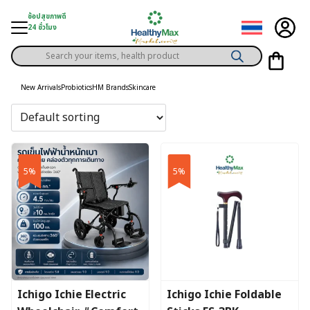
Skip
ช้อปสุขภาพดี
to
24 ชั่วโมง
content
Products
gory
search
New Arrivals
Probiotics
HM Brands
Skincare
h Solution
ds
er Privilege
5%
5%
th Content
ce
y
Ichigo Ichie Electric
Ichigo Ichie Foldable