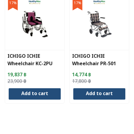
17%
17%
multiple
variants.
The
options
may
be
chosen
ICHIGO ICHIE
ICHIGO ICHIE
on
Wheelchair KC-2PU
Wheelchair PR-501
the
product
19,837
฿
14,774
฿
page
Original
Current
Original
Current
23,900
฿
17,800
฿
price
price
price
price
Add to cart
Add to cart
was:
is:
was:
is:
23,900 ฿.
19,837 ฿.
17,800 ฿.
14,774 ฿.