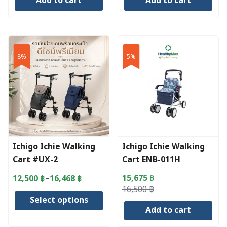
Add to cart
Add to cart
was:
is:
was:
is:
2,950 ฿.
2,803 ฿.
2,950 ฿.
2,803 ฿.
8%
5%
Ichigo Ichie Walking
Ichigo Ichie Walking
Cart #UX-2
Cart ENB-011H
–
15,675
฿
12,500
฿
16,468
฿
Price
Original
Current
16,500
฿
range:
Select options
price
price
12,500 ฿
Add to cart
was:
is:
through
This
16,500 ฿.
15,675 ฿.