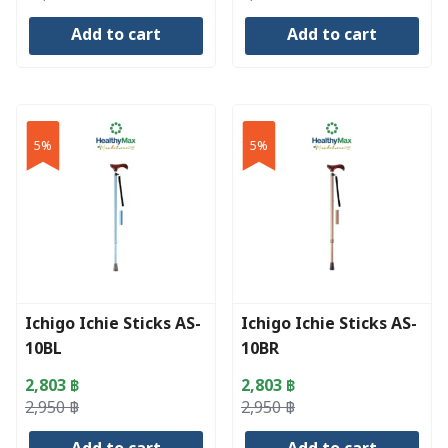
price
price
price
price
Add to cart
Add to cart
was:
is:
was:
is:
26,900 ฿.
25,555 ฿.
2,950 ฿.
2,803 ฿.
5%
5%
Ichigo Ichie Sticks AS-
Ichigo Ichie Sticks AS-
10BL
10BR
2,803
฿
2,803
฿
Original
Current
Original
Current
2,950
฿
2,950
฿
price
price
price
price