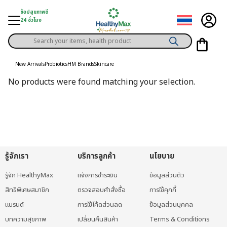
Skip
ช้อปสุขภาพดี
to
24 ชั่วโมง
content
Products
gory
search
New Arrivals
Probiotics
HM Brands
Skincare
h Solution
No products were found matching your selection.
ds
er Privilege
th Content
ce
รู้จักเรา
บริการลูกค้า
นโยบาย
y
รู้จัก HealthyMax
แจ้งการชำระเงิน
ข้อมูลส่วนตัว
สิทธิพิเศษสมาชิก
ตรวจสอบคำสั่งซื้อ
การใช้คุกกี้
แบรนด์
การใช้โค้ดส่วนลด
ข้อมูลส่วนบุคคล
บทความสุขภาพ
เปลี่ยนคืนสินค้า
Terms & Conditions