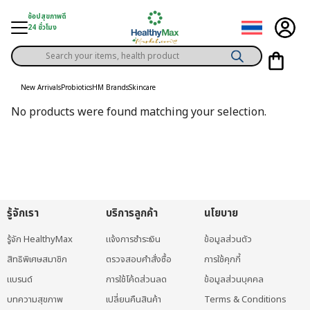
Skip
ช้อปสุขภาพดี
to
24 ชั่วโมง
content
Products
gory
search
New Arrivals
Probiotics
HM Brands
Skincare
h Solution
No products were found matching your selection.
ds
er Privilege
th Content
ce
รู้จักเรา
บริการลูกค้า
นโยบาย
y
รู้จัก HealthyMax
แจ้งการชำระเงิน
ข้อมูลส่วนตัว
สิทธิพิเศษสมาชิก
ตรวจสอบคำสั่งซื้อ
การใช้คุกกี้
แบรนด์
การใช้โค้ดส่วนลด
ข้อมูลส่วนบุคคล
บทความสุขภาพ
เปลี่ยนคืนสินค้า
Terms & Conditions