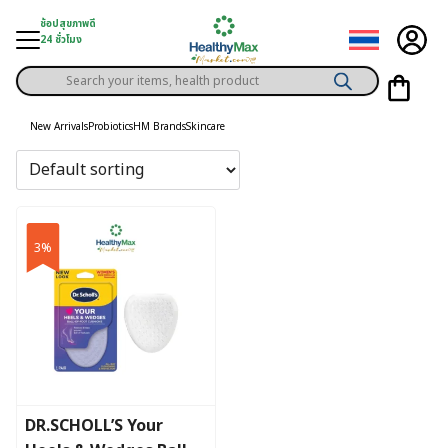
Skip
ช้อปสุขภาพดี
to
24 ชั่วโมง
content
Products
gory
search
New Arrivals
Probiotics
HM Brands
Skincare
h Solution
ds
er Privilege
3%
th Content
ce
y
DR.SCHOLL’S Your