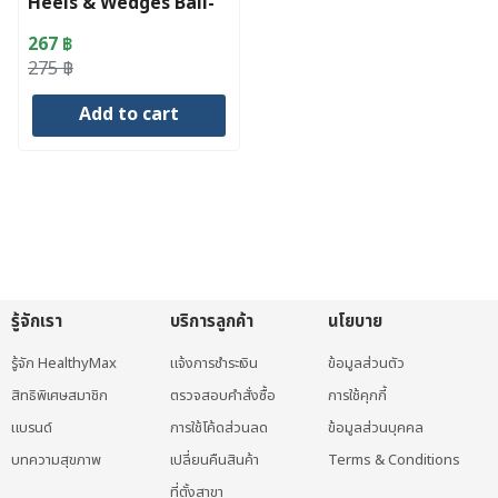
Heels & Wedges Ball-
of-Foot Cushions
267
฿
Original
Current
275
฿
price
price
Add to cart
was:
is:
275 ฿.
267 ฿.
รู้จักเรา
บริการลูกค้า
นโยบาย
รู้จัก HealthyMax
แจ้งการชำระเงิน
ข้อมูลส่วนตัว
สิทธิพิเศษสมาชิก
ตรวจสอบคำสั่งซื้อ
การใช้คุกกี้
แบรนด์
การใช้โค้ดส่วนลด
ข้อมูลส่วนบุคคล
บทความสุขภาพ
เปลี่ยนคืนสินค้า
Terms & Conditions
ที่ตั้งสาขา