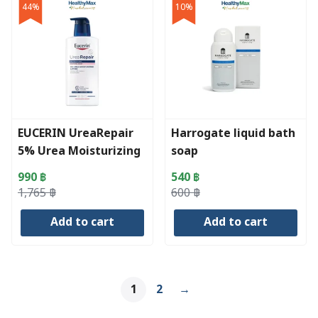
44%
10%
EUCERIN UreaRepair
Harrogate liquid bath
5% Urea Moisturizing
soap
Lotion (400 ml) FREE
990
฿
540
฿
UreaRepair 5% Urea
Original
Current
Original
Current
1,765
฿
600
฿
Gentle Shower Gel
price
price
price
price
(400 ml)
Add to cart
Add to cart
was:
is:
was:
is:
1,765 ฿.
990 ฿.
600 ฿.
540 ฿.
1
2
→