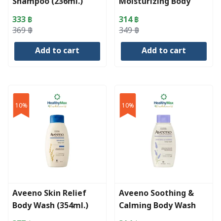
Shampoo (236ml.)
Moisturizing Body
Wash (354ml.)
333
฿
314
฿
Original
Current
Original
Current
369
฿
349
฿
price
price
price
price
Add to cart
Add to cart
was:
is:
was:
is:
369 ฿.
333 ฿.
349 ฿.
314 ฿.
10%
10%
Aveeno Skin Relief
Aveeno Soothing &
Body Wash (354ml.)
Calming Body Wash
(354ml.)