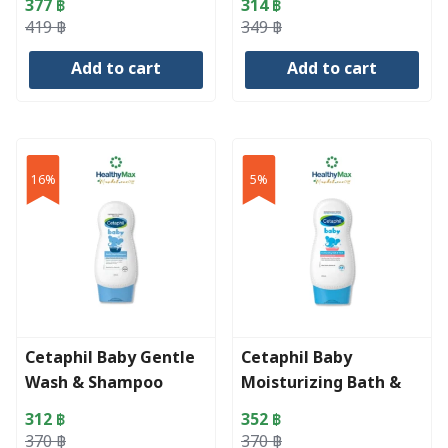
377
฿
314
฿
Original
Current
Original
Current
419
฿
349
฿
price
price
price
price
Add to cart
Add to cart
was:
is:
was:
is:
419 ฿.
377 ฿.
349 ฿.
314 ฿.
16%
5%
Cetaphil Baby Gentle
Cetaphil Baby
Wash & Shampoo
Moisturizing Bath &
230ml.
Wash 230 ml.
312
฿
352
฿
Original
Current
Original
Current
370
฿
370
฿