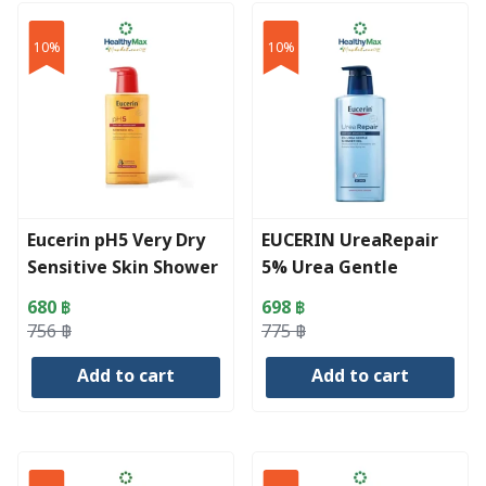
10%
10%
Eucerin pH5 Very Dry
EUCERIN UreaRepair
Sensitive Skin Shower
5% Urea Gentle
Oil 400ml.
Shower Gel (400 ml)
680
฿
698
฿
Original
Current
Original
Current
756
฿
775
฿
price
price
price
price
Add to cart
Add to cart
was:
is:
was:
is:
756 ฿.
680 ฿.
775 ฿.
698 ฿.