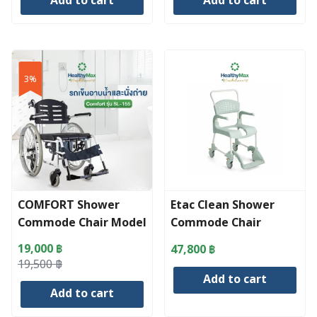
Add to cart
Add to cart
was:
is:
was:
is:
360 ฿.
305 ฿.
770 ฿.
735 ฿.
3%
COMFORT Shower
Etac Clean Shower
Commode Chair Model
Commode Chair
SL-155
19,000
฿
47,800
฿
Original
Current
19,500
฿
Add to cart
price
price
Add to cart
was:
is:
19,500 ฿.
19,000 ฿.