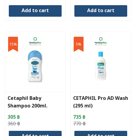
price
price
price
price
Add to cart
Add to cart
was:
is:
was:
is:
370 ฿.
312 ฿.
370 ฿.
352 ฿.
15%
5%
Cetaphil Baby
CETAPHIL Pro AD Wash
Shampoo 200ml.
(295 ml)
305
฿
735
฿
Original
Current
Original
Current
360
฿
770
฿
price
price
price
price