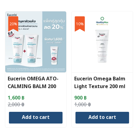
20%
10%
Eucerin OMEGA ATO-
Eucerin Omega Balm
CALMING BALM 200
Light Texture 200 ml
ML x2 [SAVE 20%]
1,600
฿
900
฿
Original
Current
Original
Current
2,000
฿
1,000
฿
price
price
price
price
Add to cart
Add to cart
was:
is:
was:
is:
2,000 ฿.
1,600 ฿.
1,000 ฿.
900 ฿.