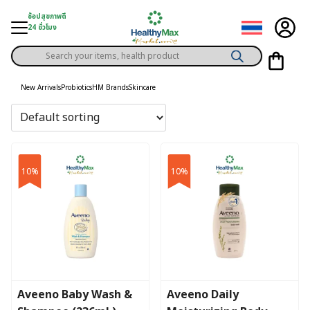
Skip
ช้อปสุขภาพดี
to
24 ชั่วโมง
content
Products
gory
search
New Arrivals
Probiotics
HM Brands
Skincare
h Solution
ds
er Privilege
10%
10%
th Content
ce
y
Aveeno Baby Wash &
Aveeno Daily