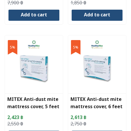
Original
Current
Original
Current
7,900
฿
1,850
฿
price
price
price
price
Add to cart
Add to cart
was:
is:
was:
is:
7,900 ฿.
6,300 ฿.
1,850 ฿.
1,758 ฿.
5%
5%
MITEX Anti-dust mite
MITEX Anti-dust mite
mattress cover, 5 feet
mattress cover, 6 feet
2,423
฿
2,613
฿
Original
Current
Original
Current
2,550
฿
2,750
฿
price
price
price
price