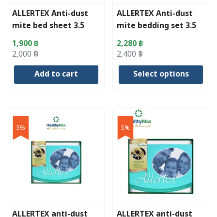
ALLERTEX Anti-dust
ALLERTEX Anti-dust
mite bed sheet 3.5
mite bedding set 3.5
feet
feet
1,900
฿
2,280
฿
Original
Current
Original
Current
2,000
฿
2,400
฿
price
price
price
price
Add to cart
Select options
was:
is:
was:
is:
2,000 ฿.
1,900 ฿.
2,400 ฿.
2,280 ฿.
This
product
has
5%
5%
multiple
variants.
The
options
may
be
chosen
ALLERTEX anti-dust
ALLERTEX anti-dust
on