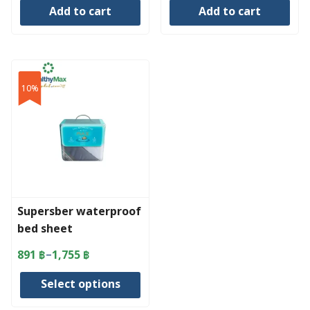
Add to cart
Add to cart
was:
is:
was:
is:
2,550 ฿.
2,423 ฿.
2,750 ฿.
2,613 ฿.
10%
Supersber waterproof
bed sheet
–
891
฿
1,755
฿
Price
range:
Select options
891 ฿