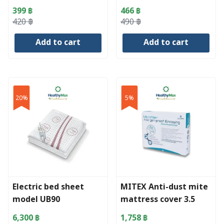
product
399
฿
466
฿
page
Original
Current
Original
Current
420
฿
490
฿
price
price
price
price
Add to cart
Add to cart
was:
is:
was:
is:
420 ฿.
399 ฿.
490 ฿.
466 ฿.
20%
5%
Electric bed sheet
MITEX Anti-dust mite
model UB90
mattress cover 3.5
feet
6,300
฿
1,758
฿