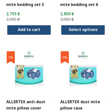
mite bedding set 5
mite bedding set 6
the
feet
feet
product
2,755
฿
2,850
฿
page
Original
Current
Original
Current
2,900
฿
3,000
฿
price
price
price
price
Add to cart
Select options
was:
is:
was:
is:
2,900 ฿.
2,755 ฿.
3,000 ฿.
2,850 ฿.
This
product
has
5%
5%
multiple
variants.
The
options
may
be
chosen
ALLERTEX anti-dust
ALLERTEX dust mite
on
mite pillow cover
pillow case
the