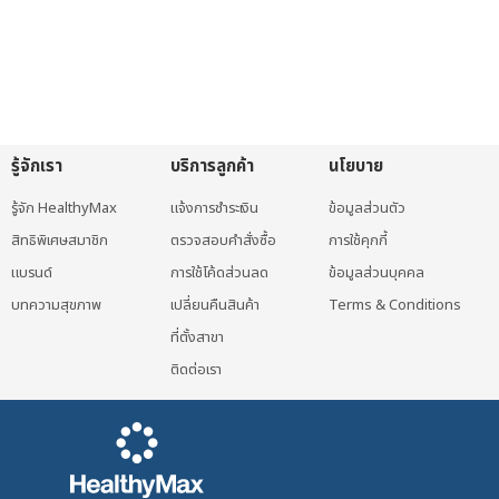
through
This
1,755 ฿
product
has
multiple
variants.
The
รู้จักเรา
บริการลูกค้า
นโยบาย
options
may
รู้จัก HealthyMax
แจ้งการชำระเงิน
ข้อมูลส่วนตัว
be
สิทธิพิเศษสมาชิก
ตรวจสอบคำสั่งซื้อ
การใช้คุกกี้
chosen
แบรนด์
การใช้โค้ดส่วนลด
ข้อมูลส่วนบุคคล
on
บทความสุขภาพ
เปลี่ยนคืนสินค้า
Terms & Conditions
the
ที่ตั้งสาขา
product
page
ติดต่อเรา