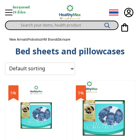
Skip
ช้อปสุขภาพดี
to
24 ชั่วโมง
content
Products
gory
search
New Arrivals
Probiotics
HM Brands
Skincare
Bed sheets and pillowcases
h Solution
ds
er Privilege
th Content
5%
5%
ce
y