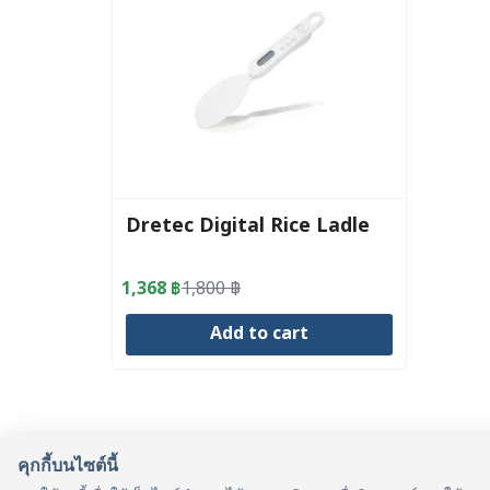
Dretec Digital Rice Ladle
1,368
฿
1,800
฿
Original
Current
price
price
Add to cart
was:
is:
1,800 ฿.
1,368 ฿.
คุกกี้บนไซต์นี้
รู้จักเรา