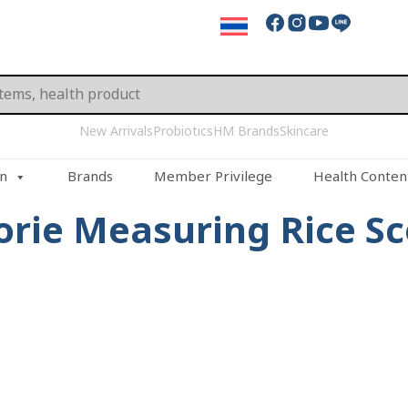
New Arrivals
Probiotics
HM Brands
Skincare
on
Brands
Member Privilege
Health Conten
orie Measuring Rice S