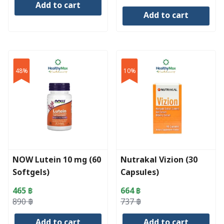
Add to cart
price
price
Add to cart
was:
is:
750 ฿.
728 ฿.
48%
10%
NOW Lutein 10 mg (60
Nutrakal Vizion (30
Softgels)
Capsules)
465
฿
664
฿
Original
Current
Original
Current
890
฿
737
฿
price
price
price
price
Add to cart
Add to cart