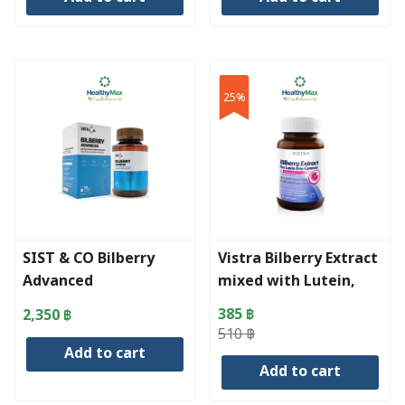
was:
is:
was:
is:
890 ฿.
465 ฿.
737 ฿.
664 ฿.
25%
SIST & CO Bilberry
Vistra Bilberry Extract
Advanced
mixed with Lutein,
Beta-Carotene and
385
฿
2,350
฿
Vitamin E
Original
Current
510
฿
Add to cart
price
price
Add to cart
was:
is:
510 ฿.
385 ฿.