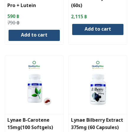
Pro + Lutein
(60s)
590
฿
2,115
฿
Original
Current
790
฿
Add to cart
price
price
Add to cart
was:
is:
790 ฿.
590 ฿.
Lynae B-Carotene
Lynae Bilberry Extract
15mg(100 Softgels)
375mg (60 Capsules)