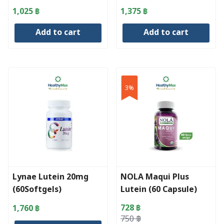
1,025
฿
1,375
฿
Add to cart
Add to cart
3%
Lynae Lutein 20mg
NOLA Maqui Plus
(60Softgels)
Lutein (60 Capsule)
728
฿
1,760
฿
Original
Current
750
฿