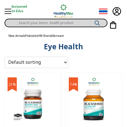
Skip
ช้อปสุขภาพดี
to
24 ชั่วโมง
content
Products
gory
search
New Arrivals
Probiotics
HM Brands
Skincare
Eye Health
h Solution
ds
er Privilege
th Content
21%
14%
ce
y