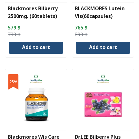
Blackmores Bilberry
BLACKMORES Lutein-
2500mg. (60tablets)
Vis(60capsules)
579
฿
765
฿
Original
Current
Original
Current
730
฿
890
฿
price
price
price
price
Add to cart
Add to cart
was:
is:
was:
is:
730 ฿.
579 ฿.
890 ฿.
765 ฿.
25%
Blackmores Wis Care
Dr.LEE Bilberry Plus