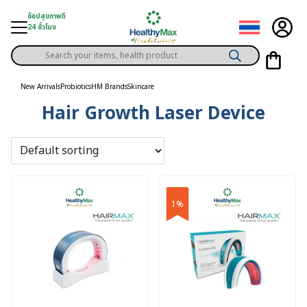
Skip
ช้อปสุขภาพดี
to
24 ชั่วโมง
content
Products
gory
search
New Arrivals
Probiotics
HM Brands
Skincare
Hair Growth Laser Device
h Solution
ds
er Privilege
th Content
1%
ce
y