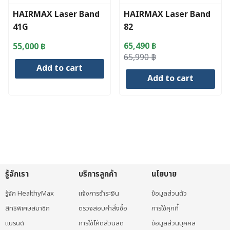
HAIRMAX Laser Band
HAIRMAX Laser Band
41G
82
65,490
฿
55,000
฿
Original
Current
65,990
฿
Add to cart
price
price
Add to cart
was:
is:
65,990 ฿.
65,490 ฿.
รู้จักเรา
บริการลูกค้า
นโยบาย
รู้จัก HealthyMax
แจ้งการชำระเงิน
ข้อมูลส่วนตัว
สิทธิพิเศษสมาชิก
ตรวจสอบคำสั่งซื้อ
การใช้คุกกี้
แบรนด์
การใช้โค้ดส่วนลด
ข้อมูลส่วนบุคคล