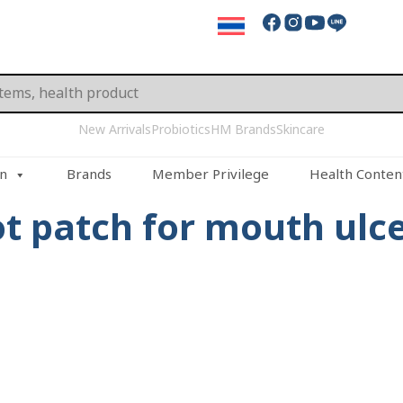
New Arrivals
Probiotics
HM Brands
Skincare
on
Brands
Member Privilege
Health Conten
t patch for mouth ulc