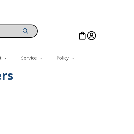
t
Service
Policy
ers