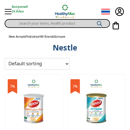
Skip
ช้อปสุขภาพดี
to
24 ชั่วโมง
content
Products
gory
search
New Arrivals
Probiotics
HM Brands
Skincare
Nestle
h Solution
ds
er Privilege
th Content
7%
7%
ce
y