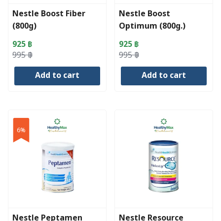
Nestle Boost Fiber
Nestle Boost
(800g)
Optimum (800g.)
925
฿
925
฿
Original
Current
Original
Current
995
฿
995
฿
price
price
price
price
Add to cart
Add to cart
was:
is:
was:
is:
995 ฿.
925 ฿.
995 ฿.
925 ฿.
6%
Nestle Peptamen
Nestle Resource