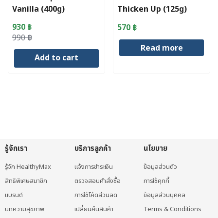
Vanilla (400g)
Thicken Up (125g)
930
฿
570
฿
Original
Current
990
฿
Read more
price
price
Add to cart
was:
is:
990 ฿.
930 ฿.
รู้จักเรา
บริการลูกค้า
นโยบาย
รู้จัก HealthyMax
แจ้งการชำระเงิน
ข้อมูลส่วนตัว
สิทธิพิเศษสมาชิก
ตรวจสอบคำสั่งซื้อ
การใช้คุกกี้
แบรนด์
การใช้โค้ดส่วนลด
ข้อมูลส่วนบุคคล
บทความสุขภาพ
เปลี่ยนคืนสินค้า
Terms & Conditions