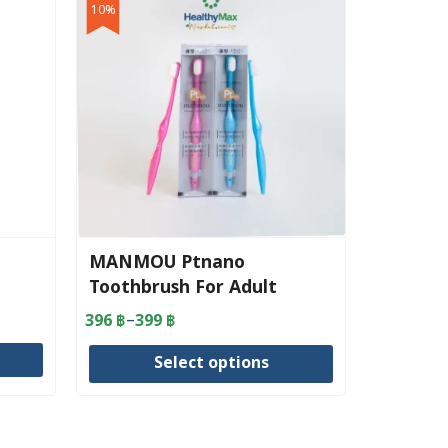
10%
MANMOU Ptnano
Toothbrush For Adult
–
396
฿
399
฿
Price
range:
Select options
396 ฿
through
This
399 ฿
product