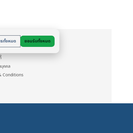
has
multiple
variants.
The
options
ย
may
สธทั้งหมด
ยอมรับทั้งหมด
be
นตัว
chosen
ี้
on
วนบุคคล
the
 Conditions
product
page