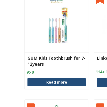
GUM Kids Toothbrush for 7-
Link
12years
114
฿
95
฿
Origin
Curre
price
price
Read more
was:
is:
120 ฿
114 ฿