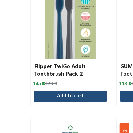
Flipper TwiGo Adult
GUM 
Toothbrush Pack 2
Toot
Color
145
฿
149
฿
113
฿
Original
Current
Origin
Curre
price
price
price
price
Add to cart
was:
is:
was:
is:
149 ฿.
145 ฿.
119 ฿
113 ฿
5%