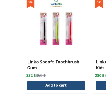
5%
5%
Linko Soooft Toothbrush
Link
Gum
Kids
332
฿
350
฿
280
฿
Original
Current
Origin
Curre
price
price
price
price
Add to cart
was:
is:
was:
is:
350 ฿.
332 ฿.
295 ฿
280 ฿