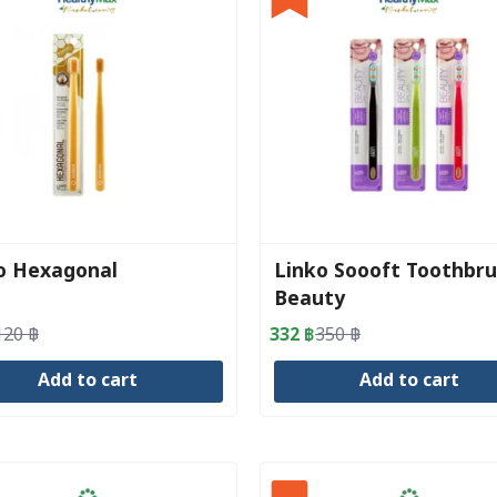
o Hexagonal
Linko Soooft Toothbru
Beauty
120
฿
332
฿
350
฿
al
nt
Original
Current
price
price
Add to cart
Add to cart
was:
is:
.
.
350 ฿.
332 ฿.