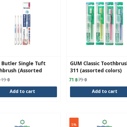
Butler Single Tuft
GUM Classic Toothbrus
hbrush (Assorted
311 (assorted colors)
s)
(assorted colors)
119
฿
71
฿
79
฿
al
nt
Original
Current
price
price
Add to cart
Add to cart
was:
is:
.
.
79 ฿.
71 ฿.
5%