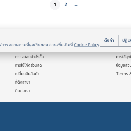
1
2
→
บริการลูกค้า
นโยบา
ตั้งค่า
ปฏิเ
น/การตลาดตามที่คุณยินยอม อ่านเพิ่มเติมที่
Cookie Policy
.
แจ้งการชำระเงิน
ข้อมูลส่ว
ตรวจสอบคำสั่งซื้อ
การใช้คุกก
การใช้โค้ดส่วนลด
ข้อมูลส่
เปลี่ยนคืนสินค้า
Terms &
ที่ตั้งสาขา
ติดต่อเรา