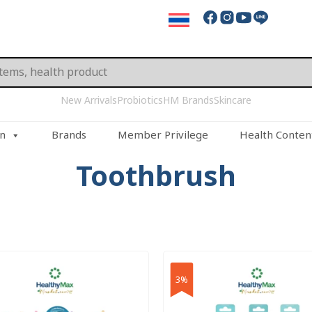
New Arrivals
Probiotics
HM Brands
Skincare
on
Brands
Member Privilege
Health Conten
Toothbrush
3%