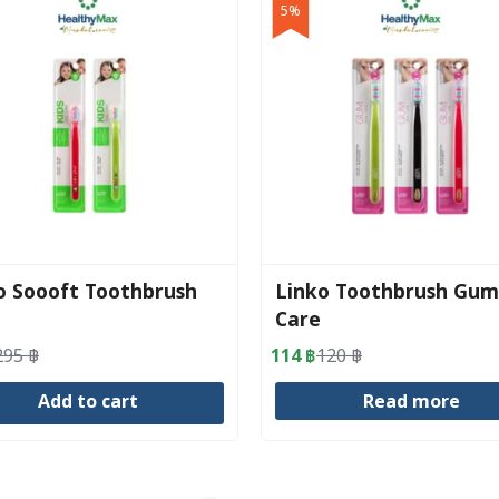
5%
o Soooft Toothbrush
Linko Toothbrush Gum
Care
295
฿
114
฿
120
฿
al
nt
Original
Current
price
price
Add to cart
Read more
was:
is:
.
.
120 ฿.
114 ฿.