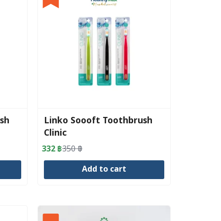
sh
Linko Soooft Toothbrush
Clinic
332
฿
350
฿
Original
Current
price
price
Add to cart
was:
is:
350 ฿.
332 ฿.