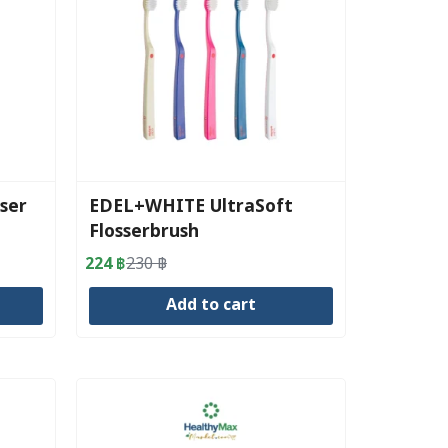
ser
EDEL+WHITE UltraSoft
Flosserbrush
224
฿
230
฿
Original
Current
price
price
Add to cart
was:
is:
230 ฿.
224 ฿.