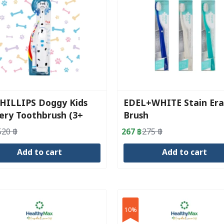
HILLIPS Doggy Kids
EDEL+WHITE Stain Era
ery Toothbrush (3+
Brush
)
520
฿
267
฿
275
฿
al
nt
Original
Current
price
price
Add to cart
Add to cart
was:
is:
.
.
275 ฿.
267 ฿.
10%