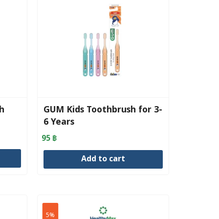
h
GUM Kids Toothbrush for 3-
6 Years
95
฿
Add to cart
5%