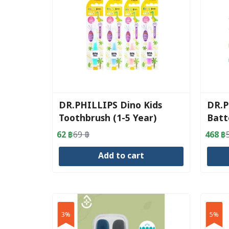
DR.PHILLIPS Dino Kids
DR.P
Toothbrush (1-5 Year)
Batt
Year
62
฿
69
฿
468
฿
Original
Current
Origin
Curre
price
price
price
price
Add to cart
was:
is:
was:
is:
69 ฿.
62 ฿.
520 ฿
468 ฿
3%
5%