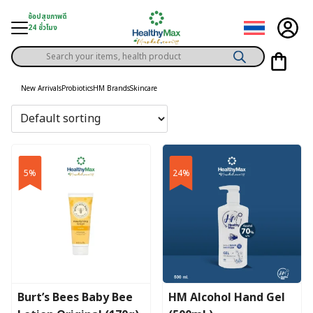
Skip
ช้อปสุขภาพดี
to
24 ชั่วโมง
content
Products
gory
search
New Arrivals
Probiotics
HM Brands
Skincare
h Solution
ds
er Privilege
5%
24%
th Content
ce
y
Burt’s Bees Baby Bee
HM Alcohol Hand Gel