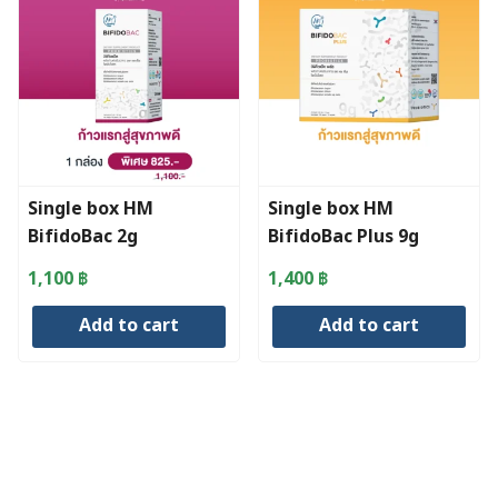
Single box HM
Single box HM
BifidoBac 2g
BifidoBac Plus 9g
(1×20sachets)
(1×15sachets)
1,100
฿
1,400
฿
Add to cart
Add to cart