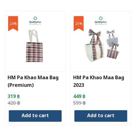
24%
25%
HM Pa Khao Maa Bag
HM Pa Khao Maa Bag
(Premium)
2023
319
฿
449
฿
Original
Current
Original
Current
420
฿
599
฿
price
price
price
price
Add to cart
Add to cart
was:
is:
was:
is:
420 ฿.
319 ฿.
599 ฿.
449 ฿.