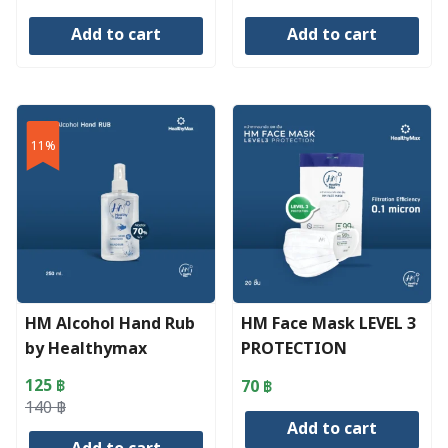
price
price
price
price
Add to cart
Add to cart
was:
is:
was:
is:
45 ฿.
34 ฿.
60 ฿.
53 ฿.
11%
HM Alcohol Hand Rub
HM Face Mask LEVEL 3
by Healthymax
PROTECTION
(250ml.)
125
฿
70
฿
Original
Current
140
฿
Add to cart
price
price