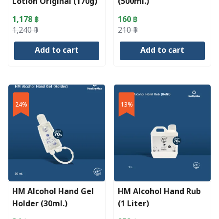
Lotion Original (170g)
(500ml.)
1,178
฿
160
฿
Original
Current
Original
Current
1,240
฿
210
฿
price
price
price
price
Add to cart
Add to cart
was:
is:
was:
is:
1,240 ฿.
1,178 ฿.
210 ฿.
160 ฿.
24%
13%
HM Alcohol Hand Gel
HM Alcohol Hand Rub
Holder (30ml.)
(1 Liter)