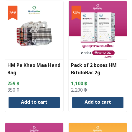
26%
50%
HM Pa Khao Maa Hand
Pack of 2 boxes HM
Bag
BifidoBac 2g
(2x20sachets)
259
฿
1,100
฿
Original
Current
Original
Current
350
฿
2,200
฿
price
price
price
price
Add to cart
Add to cart
was:
is:
was:
is:
350 ฿.
259 ฿.
2,200 ฿.
1,100 ฿.