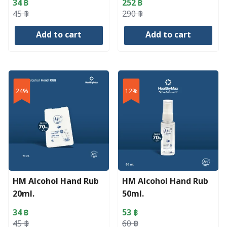
34
฿
252
฿
Original
Current
Original
Current
45
฿
290
฿
price
price
price
price
Add to cart
Add to cart
was:
is:
was:
is:
45 ฿.
34 ฿.
290 ฿.
252 ฿.
24%
12%
HM Alcohol Hand Rub
HM Alcohol Hand Rub
20ml.
50ml.
34
฿
53
฿
Original
Current
Original
Current
45
฿
60
฿