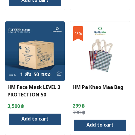
Add to cart
was:
is:
140 ฿.
125 ฿.
23%
HM Face Mask LEVEL 3
HM Pa Khao Maa Bag
PROTECTION 50
packets 1 box
299
฿
3,500
฿
Original
Current
390
฿
Add to cart
price
price
Add to cart
was:
is:
390 ฿.
299 ฿.