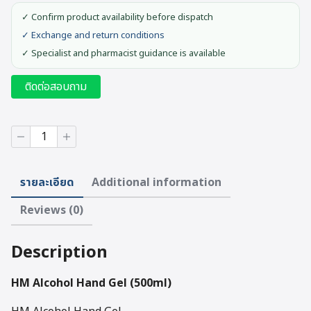
✓ Confirm product availability before dispatch
✓ Exchange and return conditions
✓ Specialist and pharmacist guidance is available
ติดต่อสอบถาม
HM
Alcohol
Hand
Gel
รายละเอียด
Additional information
(500ml.)
quantity
Reviews (0)
Description
HM Alcohol Hand Gel (500ml)