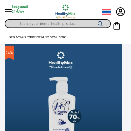
Skip
ช้อปสุขภาพดี
to
24 ชั่วโมง
content
Products
gory
search
New Arrivals
Probiotics
HM Brands
Skincare
h Solution
24%
ds
er Privilege
th Content
ce
y