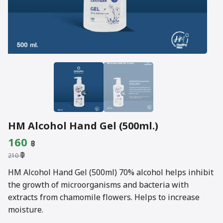
HM Alcohol Hand Gel (500ml.)
Original
Current
160
฿
฿
price
price
210
was:
is:
HM Alcohol Hand Gel (500ml) 70% alcohol helps inhibit
the growth of microorganisms and bacteria with
210 ฿.
160 ฿.
extracts from chamomile flowers. Helps to increase
moisture.