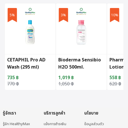
5%
3%
10%
CETAPHIL Pro AD
Bioderma Sensibio
Pharma
Wash (295 ml)
H2O 500ml.
Lotion 
FREE 45
735
฿
1,019
฿
558
฿
Original price was: 770 ฿.
Current price is: 735 ฿.
Original price was: 1,050 ฿.
Current price is: 1,019 ฿.
Original 
Current p
770
฿
1,050
฿
620
฿
รู้จักเรา
บริการลูกค้า
นโยบาย
รู้จัก HealthyMax
แจ้งการชำระเงิน
ข้อมูลส่วนตัว