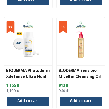
Add to cart
Add to cart
was:
is:
was:
is:
1,990 ฿.
1,890 ฿.
940 ฿.
912 ฿.
3%
3%
BIODERMA Photoderm
BIODERMA Sensibio
Xdefense Ultra Fluid
Micellar Cleansing Oil
SPF50+ Invisible
1,155
฿
912
฿
Original
Current
Original
Current
1,190
฿
940
฿
price
price
price
price
Add to cart
Add to cart
was:
is:
was:
is:
1,190 ฿.
1,155 ฿.
940 ฿.
912 ฿.