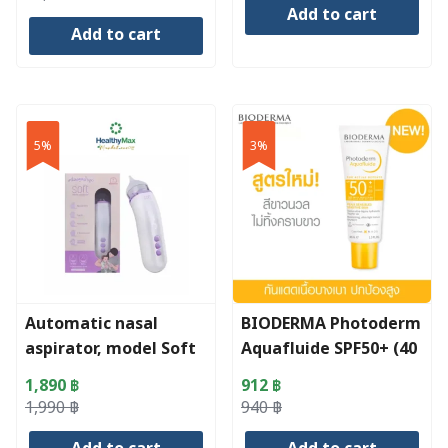
Add to cart
price
price
Add to cart
was:
is:
64,000 ฿.
58,103 ฿.
5%
3%
Automatic nasal
BIODERMA Photoderm
aspirator, model Soft
Aquafluide SPF50+ (40
003
ml)
1,890
฿
912
฿
Original
Current
Original
Current
1,990
฿
940
฿
price
price
price
price