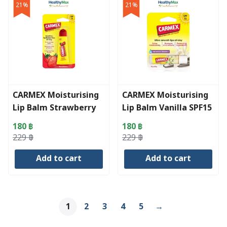
21%
21%
CARMEX Moisturising
CARMEX Moisturising
Lip Balm Strawberry
Lip Balm Vanilla SPF15
SPF15 Squeeze Tube
Click Stick (4.25 g)
180
฿
180
฿
(10 g)
Original
Current
Original
Current
229
฿
229
฿
price
price
price
price
Add to cart
Add to cart
was:
is:
was:
is:
229 ฿.
180 ฿.
229 ฿.
180 ฿.
1
2
3
4
5
→