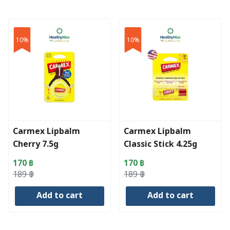
10%
10%
Carmex Lipbalm
Carmex Lipbalm
Cherry 7.5g
Classic Stick 4.25g
170
฿
170
฿
Original
Current
Original
Current
189
฿
189
฿
price
price
price
price
Add to cart
Add to cart
was:
is:
was:
is:
189 ฿.
170 ฿.
189 ฿.
170 ฿.