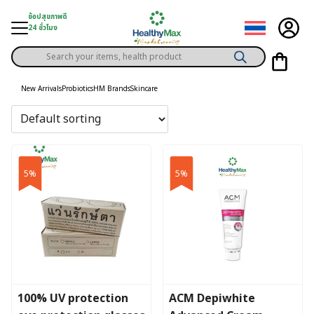
Skip
ช้อปสุขภาพดี
to
24 ชั่วโมง
content
Products
gory
search
New Arrivals
Probiotics
HM Brands
Skincare
h Solution
ds
er Privilege
5%
5%
th Content
ce
y
100% UV protection
ACM Depiwhite