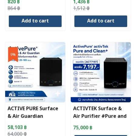
820
฿
1,436
฿
page
Original
Current
Original
Current
864
฿
1,512
฿
price
price
price
price
Add to cart
Add to cart
was:
is:
was:
is:
864 ฿.
820 ฿.
1,512 ฿.
1,436 ฿.
9%
ACTIVE PURE Surface
ACTIVTEK Surface &
& Air Guardian
Air Purifier #Pure and
Clean กรอกโค้ด
58,103
฿
75,000
฿
[ACT7197]
Original
Current
64,000
฿