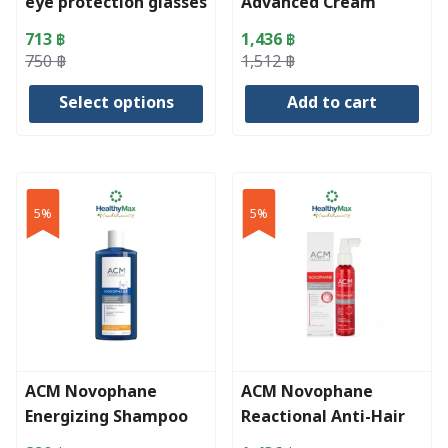
eye protection glasses
Advanced Cream
713
฿
1,436
฿
Original
Current
Original
Current
750
฿
1,512
฿
price
price
price
price
Select options
Add to cart
was:
is:
was:
is:
750 ฿.
713 ฿.
1,512 ฿.
1,436 ฿.
This
product
has
5%
5%
multiple
variants.
The
options
may
be
chosen
ACM Novophane
ACM Novophane
on
Energizing Shampoo
Reactional Anti-Hair
the
Loss Lotion
product