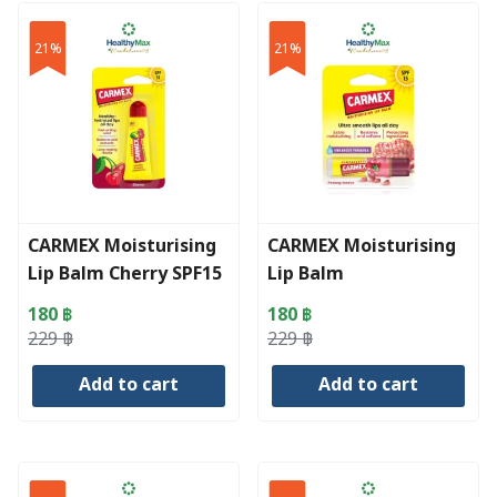
21%
21%
CARMEX Moisturising
CARMEX Moisturising
Lip Balm Cherry SPF15
Lip Balm
Squeeze Tube (10 g)
Pomegranate SPF15
180
฿
180
฿
Click Stick (4.25 g)
Original
Current
Original
Current
229
฿
229
฿
price
price
price
price
Add to cart
Add to cart
was:
is:
was:
is:
229 ฿.
180 ฿.
229 ฿.
180 ฿.