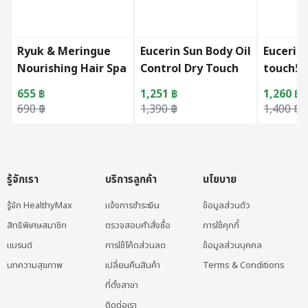
Ryuk & Meringue
Eucerin Sun Body Oil
Eucerin
Nourishing Hair Spa
Control Dry Touch
touch5
(200ml.)
SPF50+ PA++++
655
฿
1,251
฿
1,260
฿
200ml.
Original price was: 690 ฿.
Current price is: 655 ฿.
Original price was: 1,390 ฿.
Current price is: 1,251 ฿.
Original 
Current p
690
฿
1,390
฿
1,400
฿
รู้จักเรา
บริการลูกค้า
นโยบาย
รู้จัก HealthyMax
แจ้งการชำระเงิน
ข้อมูลส่วนตัว
สิทธิพิเศษสมาชิก
ตรวจสอบคำสั่งซื้อ
การใช้คุกกี้
แบรนด์
การใช้โค้ดส่วนลด
ข้อมูลส่วนบุคคล
บทความสุขภาพ
เปลี่ยนคืนสินค้า
Terms & Conditions
ที่ตั้งสาขา
ติดต่อเรา