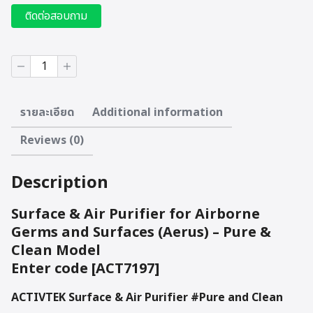
ติดต่อสอบถาม
ACTIVTEK
Surface
&
Air
รายละเอียด
Additional information
Purifier
#Pure
Reviews (0)
and
Clean
กรอก
Description
โค้ด
[ACT7197]
quantity
Surface & Air Purifier for Airborne
Germs and Surfaces (Aerus) – Pure &
Clean Model
Enter code [ACT7197]
ACTIVTEK Surface & Air Purifier #Pure and Clean