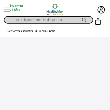
Skip
ช้อปสุขภาพดี
to
24 ชั่วโมง
content
Products
gory
search
New Arrivals
Probiotics
HM Brands
Skincare
h Solution
ds
er Privilege
th Content
ce
y