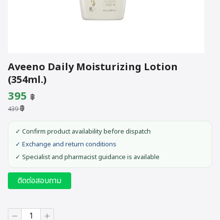
Aveeno Daily Moisturizing Lotion
(354ml.)
Original
Current
395
฿
฿
price
price
439
was:
is:
✓ Confirm product availability before dispatch
439 ฿.
395 ฿.
✓ Exchange and return conditions
✓ Specialist and pharmacist guidance is available
ติดต่อสอบถาม
Aveeno