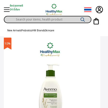
Skip
ช้อปสุขภาพดี
to
24 ชั่วโมง
content
Products
gory
search
New Arrivals
Probiotics
HM Brands
Skincare
h Solution
10%
ds
er Privilege
th Content
ce
y