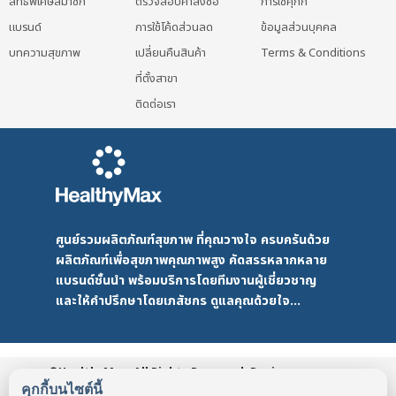
สิทธิพิเศษสมาชิก
ตรวจสอบคำสั่งซื้อ
การใช้คุกกี้
แบรนด์
การใช้โค้ดส่วนลด
ข้อมูลส่วนบุคคล
บทความสุขภาพ
เปลี่ยนคืนสินค้า
Terms & Conditions
ที่ตั้งสาขา
ติดต่อเรา
ศูนย์รวมผลิตภัณฑ์สุขภาพ ที่คุณวางใจ ครบครันด้วย
ผลิตภัณฑ์เพื่อสุขภาพคุณภาพสูง คัดสรรหลากหลาย
แบรนด์ชั้นนำ พร้อมบริการโดยทีมงานผู้เชี่ยวชาญ
และให้คำปรึกษาโดยเภสัชกร ดูแลคุณด้วยใจ...
©HealthyMax. All Rights Reserved. Design
by DMD
HealthyMax
PDPA
คุกกี้บนไซต์นี้