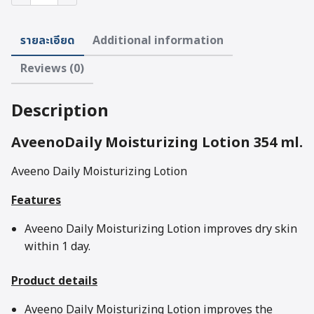
Daily
Moisturizing
Lotion
รายละเอียด
Additional information
(354ml.)
quantity
Reviews (0)
Description
Aveeno
Daily Moisturizing Lotion 354 ml.
Aveeno Daily Moisturizing Lotion
Features
Aveeno Daily Moisturizing Lotion improves dry skin
within 1 day.
Product details
Aveeno Daily Moisturizing Lotion improves the