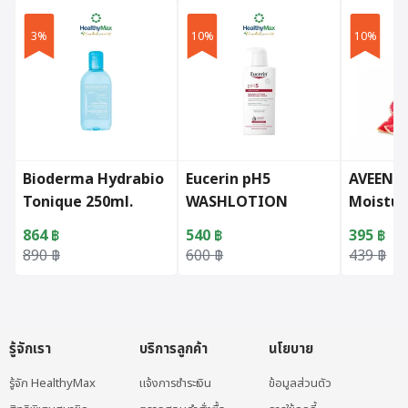
3%
10%
10%
Bioderma Hydrabio
Eucerin pH5
AVEENO 
Tonique 250ml.
WASHLOTION
Moistur
PERFUME FREE 400
Energiz
864
฿
540
฿
395
฿
ML (Exclusive
(354 ml.
Original price was: 890 ฿.
Current price is: 864 ฿.
Original price was: 600 ฿.
Current price is: 540 ฿.
Original 
Current p
890
฿
600
฿
439
฿
Hospital)
รู้จักเรา
บริการลูกค้า
นโยบาย
รู้จัก HealthyMax
แจ้งการชำระเงิน
ข้อมูลส่วนตัว