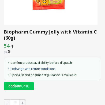
Biopharm Gummy Jelly with Vitamin C
(60g)
Original
Current
54
฿
฿
price
price
65
was:
is:
✓ Confirm product availability before dispatch
65 ฿.
54 ฿.
✓ Exchange and return conditions
✓ Specialist and pharmacist guidance is available
ติดต่อสอบถาม
Biopharm