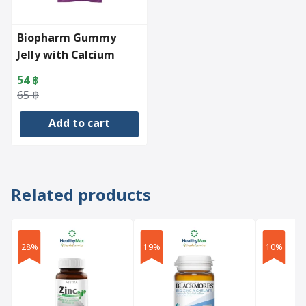
Biopharm Gummy
Jelly with Calcium
(60g)
54
฿
Original
Current
65
฿
price
price
Add to cart
was:
is:
65 ฿.
54 ฿.
Related products
28%
19%
10%