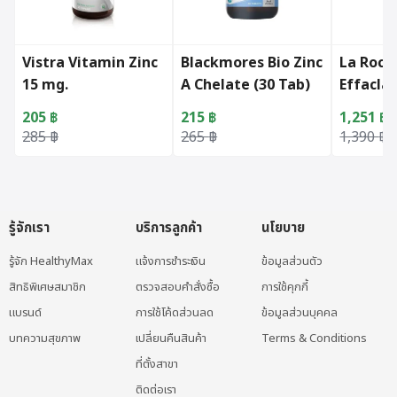
Vistra Vitamin Zinc
Blackmores Bio Zinc
La Roch
15 mg.
A Chelate (30 Tab)
Effacla
30ml.
205
฿
215
฿
1,251
฿
Original price was: 285 ฿.
Current price is: 205 ฿.
Original price was: 265 ฿.
Current price is: 215 ฿.
Original 
Current p
285
฿
265
฿
1,390
฿
รู้จักเรา
บริการลูกค้า
นโยบาย
รู้จัก HealthyMax
แจ้งการชำระเงิน
ข้อมูลส่วนตัว
สิทธิพิเศษสมาชิก
ตรวจสอบคำสั่งซื้อ
การใช้คุกกี้
แบรนด์
การใช้โค้ดส่วนลด
ข้อมูลส่วนบุคคล
บทความสุขภาพ
เปลี่ยนคืนสินค้า
Terms & Conditions
ที่ตั้งสาขา
ติดต่อเรา