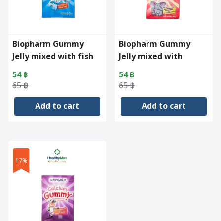
Biopharm Gummy
Biopharm Gummy
Jelly mixed with fish
Jelly mixed with
oil (50g)
multivitamins (60g)
54
฿
54
฿
Original
Current
Original
Current
65
฿
65
฿
price
price
price
price
Add to cart
Add to cart
was:
is:
was:
is:
65 ฿.
54 ฿.
65 ฿.
54 ฿.
17%