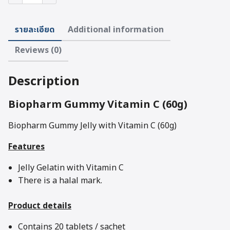
Gummy
Jelly
with
รายละเอียด
Additional information
Vitamin
C
Reviews (0)
(60g)
quantity
Description
Biopharm Gummy Vitamin C (60g)
Biopharm Gummy Jelly with Vitamin C (60g)
Features
Jelly Gelatin with Vitamin C
There is a halal mark.
Product details
Contains 20 tablets / sachet