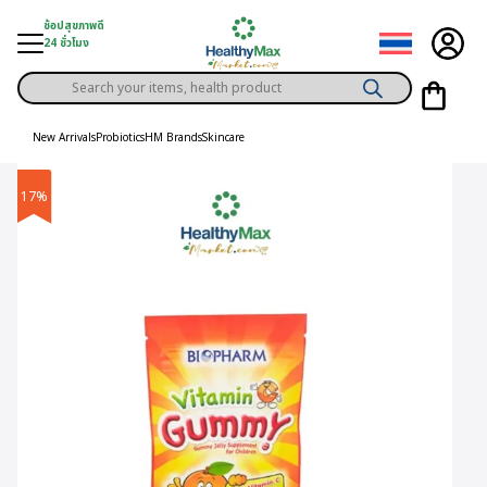
Skip
ช้อปสุขภาพดี
to
24 ชั่วโมง
content
Products
gory
search
New Arrivals
Probiotics
HM Brands
Skincare
h Solution
17%
ds
er Privilege
th Content
ce
y