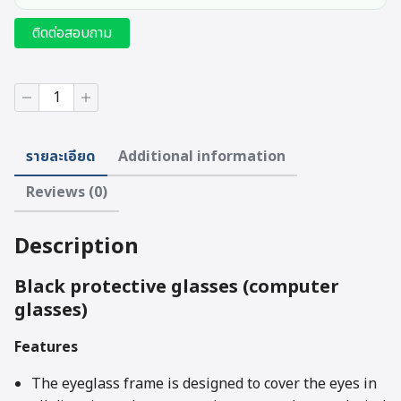
ติดต่อสอบถาม
Black
protective
glasses
(computer
รายละเอียด
Additional information
glasses)
quantity
Reviews (0)
Description
Black protective glasses (computer
glasses)
Features
The eyeglass frame is designed to cover the eyes in