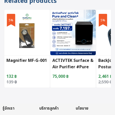
Related products
5%
5%
Magnifier MF-G-001
ACTIVTEK Surface &
BackJoy
Air Purifier #Pure
Posture
and Clean กรอกโค้ด
Tractio
132
฿
75,000
฿
2,461
฿
[ACT7197]
Blue
Original price was: 139 ฿.
Current price is: 132 ฿.
Original 
Current p
139
฿
2,590
฿
รู้จักเรา
บริการลูกค้า
นโยบาย