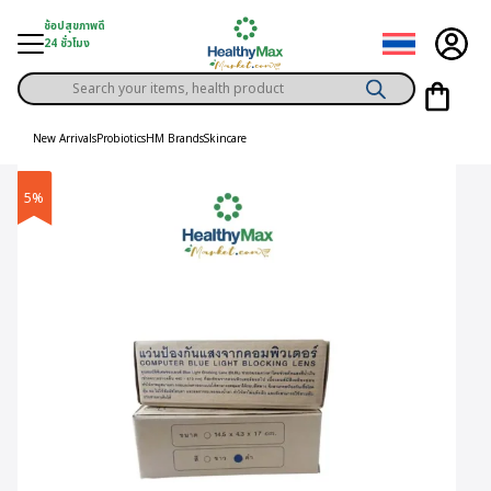
Skip
ช้อปสุขภาพดี
to
24 ชั่วโมง
content
Products
gory
search
New Arrivals
Probiotics
HM Brands
Skincare
h Solution
5%
ds
er Privilege
th Content
ce
y