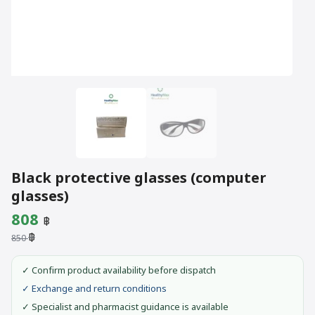
Black protective glasses (computer
glasses)
Original
Current
808
฿
฿
price
price
850
was:
is:
✓ Confirm product availability before dispatch
850 ฿.
808 ฿.
✓ Exchange and return conditions
✓ Specialist and pharmacist guidance is available