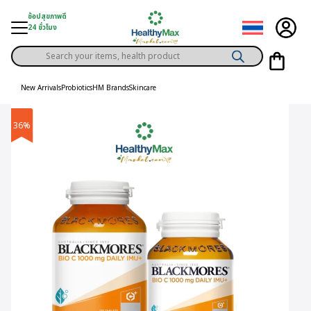
Skip
ช้อปสุขภาพดี
to
24 ชั่วโมง
content
Products
gory
search
New Arrivals
Probiotics
HM Brands
Skincare
h Solution
36%
ds
er Privilege
th Content
ce
y