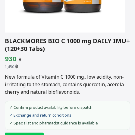
BLACKMORES BIO C 1000 mg DAILY IMU+
(120+30 Tabs)
Original
Current
930
฿
฿
price
price
1,450
was:
is:
New formula of Vitamin C 1000 mg., low acidity, non-
irritating to the stomach, contains quercetin, acerola
1,450 ฿.
930 ฿.
cherry and natural bioflavonoids.
✓ Confirm product availability before dispatch
✓ Exchange and return conditions
✓ Specialist and pharmacist guidance is available