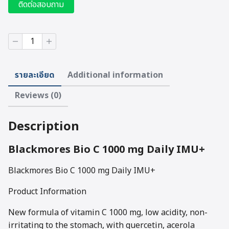
ติดต่อสอบถาม
BLACKMORES
BIO
C
1000
รายละเอียด
Additional information
mg
DAILY
Reviews (0)
IMU+
(120+30
Tabs)
Description
quantity
Blackmores Bio C 1000 mg Daily IMU+
Blackmores Bio C 1000 mg Daily IMU+
Product Information
New formula of vitamin C 1000 mg, low acidity, non-
irritating to the stomach, with quercetin, acerola