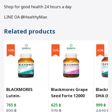
Shop for good health 24 hours a day
LINE OA @HealthyMax
Related products
14%
36%
62%
BLACKMORES
Blackmores Grape
Blackm
Lutein-
Seed Forte 12000
DHA (Hi
Vis(60capsules)
(30tablets)
(2x60s)
765
฿
625
฿
999
฿
Original price was: 890 ฿.
Current price is: 765 ฿.
Original price was: 970 ฿.
Current price is: 625 ฿.
Original 
Current p
890
฿
970
฿
2,610
฿