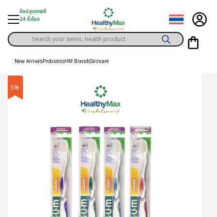
Skip
ช้อปสุขภาพดี
to
24 ชั่วโมง
content
Products
gory
search
New Arrivals
Probiotics
HM Brands
Skincare
h Solution
5%
ds
er Privilege
th Content
ce
y