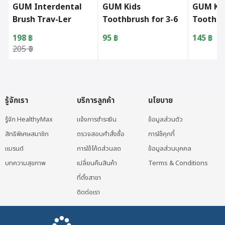
GUM Interdental
GUM Kids
GUM Ki
Brush Trav-Ler
Toothbrush for 3-6
Toothp
(1614)
Years
Strawbe
198
฿
95
฿
145
฿
Original price was: 205 ฿.
Current price is: 198 ฿.
205
฿
รู้จักเรา
บริการลูกค้า
นโยบาย
รู้จัก HealthyMax
แจ้งการชำระเงิน
ข้อมูลส่วนตัว
สิทธิพิเศษสมาชิก
ตรวจสอบคำสั่งซื้อ
การใช้คุกกี้
แบรนด์
การใช้โค้ดส่วนลด
ข้อมูลส่วนบุคคล
บทความสุขภาพ
เปลี่ยนคืนสินค้า
Terms & Conditions
ที่ตั้งสาขา
ติดต่อเรา