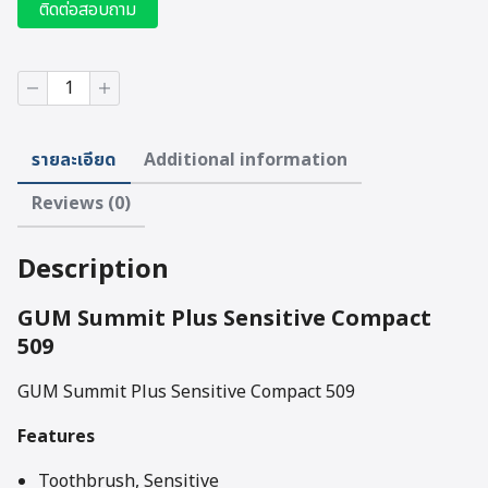
ติดต่อสอบถาม
GUM
Summit
Plus
Sensitive
รายละเอียด
Additional information
Compact
509
Reviews (0)
(mixed
colors)
quantity
Description
GUM Summit Plus Sensitive Compact
509
GUM Summit Plus Sensitive Compact 509
Features
Toothbrush, Sensitive