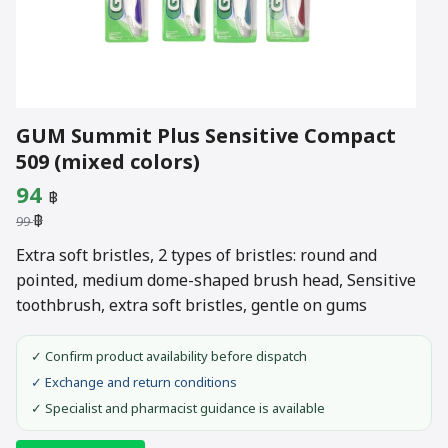
GUM Summit Plus Sensitive Compact
509 (mixed colors)
Original
Current
94
฿
฿
price
price
99
was:
is:
Extra soft bristles, 2 types of bristles: round and
pointed, medium dome-shaped brush head, Sensitive
99 ฿.
94 ฿.
toothbrush, extra soft bristles, gentle on gums
✓ Confirm product availability before dispatch
✓ Exchange and return conditions
✓ Specialist and pharmacist guidance is available