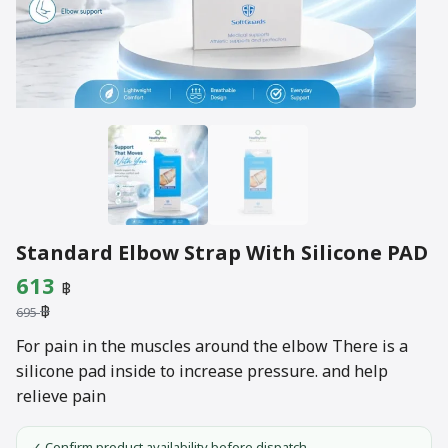
Standard Elbow Strap With Silicone PAD
Original
Current
613
฿
฿
price
price
695
was:
is:
For pain in the muscles around the elbow There is a
silicone pad inside to increase pressure. and help
695 ฿.
613 ฿.
relieve pain