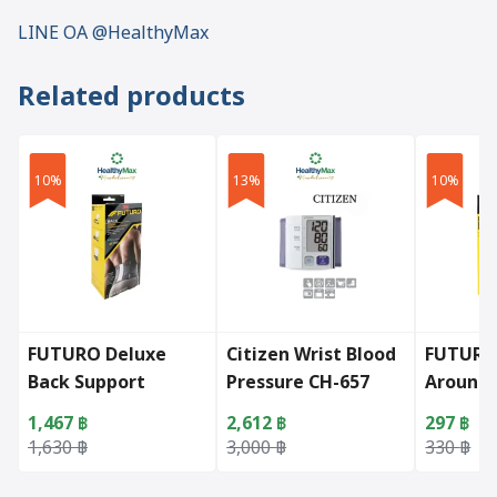
LINE OA @HealthyMax
Related products
10%
13%
10%
FUTURO Deluxe
Citizen Wrist Blood
FUTURO
Back Support
Pressure CH-657
Around 
Adjustable
1,467
฿
2,612
฿
297
฿
Original price was: 1,630 ฿.
Current price is: 1,467 ฿.
Original price was: 3,000 ฿.
Current price is: 2,612 ฿.
Original 
Current p
1,630
฿
3,000
฿
330
฿