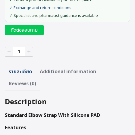
✓ Confirm product availability before dispatch
✓ Exchange and return conditions
✓ Specialist and pharmacist guidance is available
ติดต่อสอบถาม
Standard
Elbow
Strap
With
รายละเอียด
Additional information
Silicone
PAD
Reviews (0)
quantity
Description
Standard Elbow Strap With Silicone PAD
Features