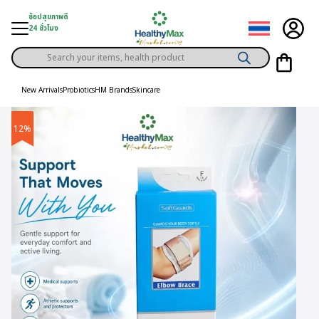
Skip
ช้อปสุขภาพดี
to
24 ชั่วโมง
content
Products
gory
search
New Arrivals
Probiotics
HM Brands
Skincare
h Solution
12%
ds
er Privilege
th Content
ce
y