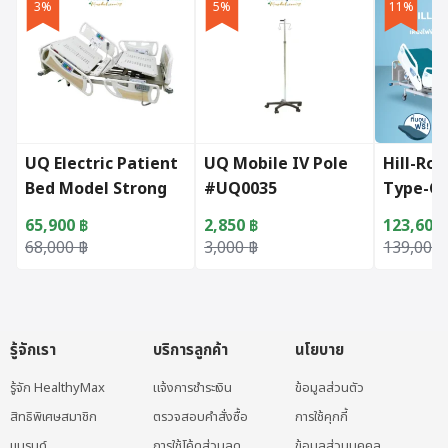
3%
5%
11%
UQ Electric Patient
UQ Mobile IV Pole
Hill-Ro
Bed Model Strong
#UQ0035
Type-C
CNR
65,900
฿
2,850
฿
123,600
Original price was: 68,000 ฿.
Current price is: 65,900 ฿.
Original price was: 3,000 ฿.
Current price is: 2,850 ฿.
Original
Current p
68,000
฿
3,000
฿
139,000
รู้จักเรา
บริการลูกค้า
นโยบาย
รู้จัก HealthyMax
แจ้งการชำระเงิน
ข้อมูลส่วนตัว
สิทธิพิเศษสมาชิก
ตรวจสอบคำสั่งซื้อ
การใช้คุกกี้
แบรนด์
การใช้โค้ดส่วนลด
ข้อมูลส่วนบุคคล