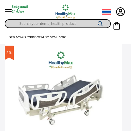
Skip
ช้อปสุขภาพดี
to
24 ชั่วโมง
content
Products
gory
search
New Arrivals
Probiotics
HM Brands
Skincare
h Solution
3%
ds
er Privilege
th Content
ce
y