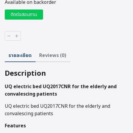
Available on backorder
ติดต่อสอบถาม
UQ
electric
bed
UQ2017CNR
รายละเอียด
Reviews (0)
quantity
Description
UQ electric bed UQ2017CNR for the elderly and
convalescing patients
UQ electric bed UQ2017CNR for the elderly and
convalescing patients
Features