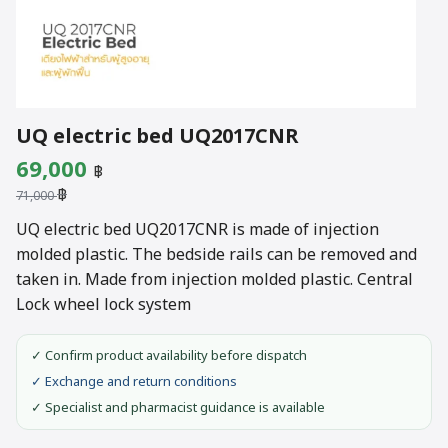
UQ electric bed UQ2017CNR
Original
Current
69,000
฿
฿
price
price
71,000
was:
is:
UQ electric bed UQ2017CNR is made of injection
molded plastic. The bedside rails can be removed and
71,000 ฿.
69,000 ฿.
taken in. Made from injection molded plastic. Central
Lock wheel lock system
✓ Confirm product availability before dispatch
✓ Exchange and return conditions
✓ Specialist and pharmacist guidance is available