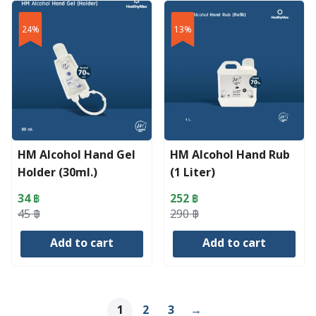
has
multiple
24%
13%
variants.
The
options
may
be
chosen
on
HM Alcohol Hand Gel
HM Alcohol Hand Rub
the
Holder (30ml.)
(1 Liter)
product
page
34
฿
252
฿
Original
Current
Original
Current
45
฿
290
฿
price
price
price
price
Add to cart
Add to cart
was:
is:
was:
is:
45 ฿.
34 ฿.
290 ฿.
252 ฿.
1
2
3
→