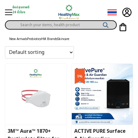
Skip
ช้อปสุขภาพดี
to
24 ชั่วโมง
content
Products
gory
search
New Arrivals
Probiotics
HM Brands
Skincare
h Solution
ds
er Privilege
9%
th Content
ce
y
3M™ Aura™ 1870+
ACTIVE PURE Surface