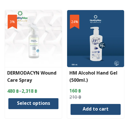
3%
24%
DERMODACYN Wound
HM Alcohol Hand Gel
Care Spray
(500ml.)
–
160
฿
480
฿
2,318
฿
Price
Original
Current
210
฿
range:
Select options
price
price
480 ฿
Add to cart
was:
is:
through
This
210 ฿.
160 ฿.
2,318 ฿
product