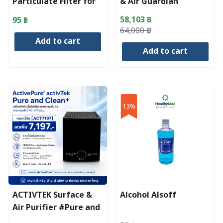
Particulate Filter for
& Air Guardian
Medical Use
58,103
฿
95
฿
Original
Current
64,000
฿
Add to cart
price
price
Add to cart
was:
is:
64,000 ฿.
58,103 ฿.
13%
ACTIVTEK Surface &
Alcohol Alsoff
Air Purifier #Pure and
Clean กรอกโค้ด