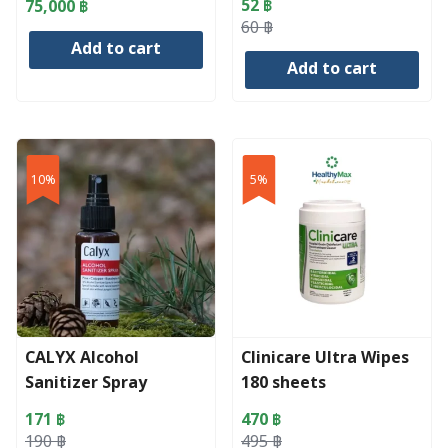
52
฿
75,000
฿
[ACT7197]
Original
Current
60
฿
Add to cart
price
price
Add to cart
was:
is:
60 ฿.
52 ฿.
10%
5%
CALYX Alcohol
Clinicare Ultra Wipes
Sanitizer Spray
180 sheets
171
฿
470
฿
Original
Current
Original
Current
190
฿
495
฿