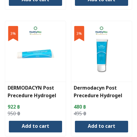
was:
is:
was:
is:
1,050 ฿.
1,019 ฿.
495 ฿.
480 ฿.
3%
3%
DERMODACYN Post
Dermodacyn Post
Precedure Hydrogel
Precedure Hydrogel
(15 g)
922
฿
480
฿
Original
Current
Original
Current
950
฿
495
฿
price
price
price
price
Add to cart
Add to cart
was:
is:
was:
is:
950 ฿.
922 ฿.
495 ฿.
480 ฿.