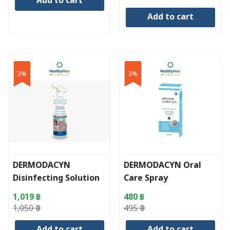
Add to cart
was:
is:
price
price
1,890 ฿.
1,840 ฿.
Add to cart
was:
is:
1,890 ฿.
1,840 ฿.
3%
3%
DERMODACYN
DERMODACYN Oral
Disinfecting Solution
Care Spray
1,019
฿
480
฿
Original
Current
Original
Current
1,050
฿
495
฿
price
price
price
price
Add to cart
Add to cart