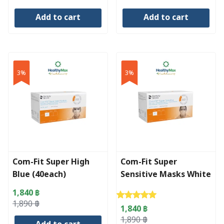
price
price
price
price
Add to cart
Add to cart
was:
is:
was:
is:
190 ฿.
171 ฿.
495 ฿.
470 ฿.
3%
3%
Com-Fit Super High
Com-Fit Super
Blue (40each)
Sensitive Masks White
(50each)
1,840
฿
Rated
5.00
out of 5
Original
Current
1,890
฿
1,840
฿
price
price
Original
Current
1,890
฿