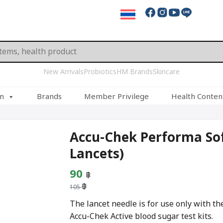
New Arrivals
Probiotics
HM Brands
Skincare
on
Brands
Member Privilege
Health Conten
Accu-Chek Performa Soft
Lancets)
Original
Current
90
฿
฿
price
price
105
was:
is:
The lancet needle is for use only with 
Accu-Chek Active blood sugar test kits.
105 ฿.
90 ฿.