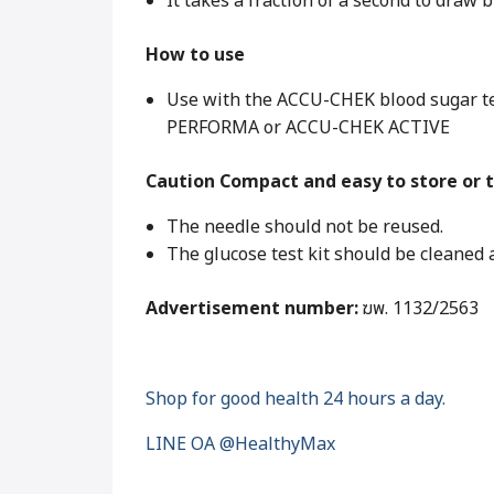
It takes a fraction of a second to draw b
How to use
Use with the ACCU-CHEK blood sugar tes
PERFORMA or ACCU-CHEK ACTIVE
Caution Compact and easy to store or t
The needle should not be reused.
The glucose test kit should be cleaned a
Advertisement number:
ฆพ. 1132/2563
Shop for good health 24 hours a day.
LINE OA @HealthyMax