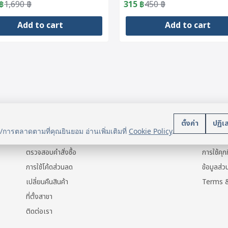
g)
฿
1,690
฿
315
฿
450
฿
al
nt
Original
Current
price
price
Add to cart
Add to cart
was:
is:
฿.
฿.
450 ฿.
315 ฿.
บริการลูกค้า
นโยบา
ตั้งค่า
ปฏิเ
น/การตลาดตามที่คุณยินยอม อ่านเพิ่มเติมที่
Cookie Policy
.
แจ้งการชำระเงิน
ข้อมูลส่ว
ตรวจสอบคำสั่งซื้อ
การใช้คุกก
การใช้โค้ดส่วนลด
ข้อมูลส่
เปลี่ยนคืนสินค้า
Terms &
ที่ตั้งสาขา
ติดต่อเรา