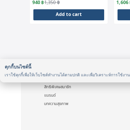
(800
940
฿
1,350
฿
1,606
Original
Current
Origin
Curre
price
price
price
price
Add to cart
was:
is:
was:
is:
1,350 ฿.
940 ฿.
1,690 
1,606 
คุกกี้บนไซต์นี้
รู้จักเรา
เราใช้คุกกี้เพื่อให้เว็บไซต์ทำงานได้ตามปกติ และเพื่อวิเคราะห์การใช้งา
รู้จัก HealthyMax
สิทธิพิเศษสมาชิก
แบรนด์
บทความสุขภาพ