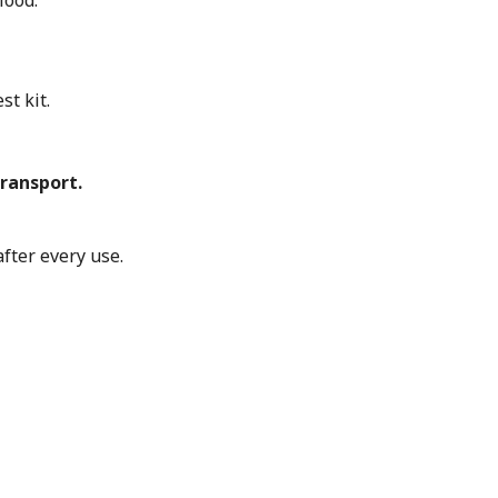
lood.
t kit.
ransport.
fter every use.