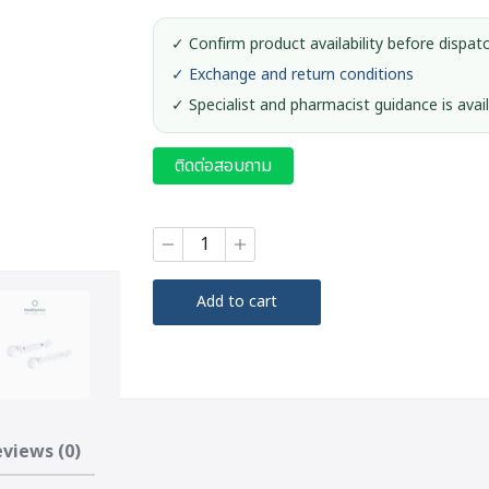
✓ Confirm product availability before dispat
✓ Exchange and return conditions
✓ Specialist and pharmacist guidance is avai
ติดต่อสอบถาม
Accu-
Chek
Performa
SoftClix
Add to cart
II
(25
Lancets)
quantity
views (0)