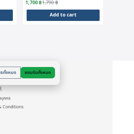
Strawberry
1,700
฿
1,790
฿
Original
Current
price
price
Add to cart
was:
is:
1,790 ฿.
1,700 ฿.
ย
สธทั้งหมด
ยอมรับทั้งหมด
นตัว
ี้
วนบุคคล
 Conditions