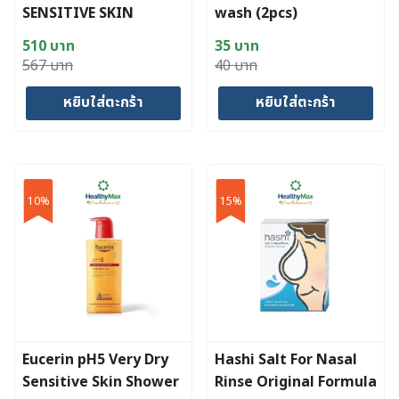
SENSITIVE SKIN
wash (2pcs)
LOTION 400 ml
510
บาท
35
บาท
Original
Current
Original
Current
567
บาท
40
บาท
price
price
price
price
หยิบใส่ตะกร้า
หยิบใส่ตะกร้า
was:
is:
was:
is:
567 บาท.
510 บาท.
40 บาท.
35 บาท.
10%
15%
Eucerin pH5 Very Dry
Hashi Salt For Nasal
Sensitive Skin Shower
Rinse Original Formula