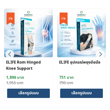
3%
5%
ELIFE Rom Hinged
ELIFE อุปกรณ์พยุงข้อมือ
Knee Support
MKNNP94
1,896
บาท
751
บาท
Original
Current
Original
Current
1,955
บาท
790
บาท
price
price
price
price
เลือกรูปแบบ
เลือกรูปแบบ
was:
is:
was:
is:
1,955 บาท.
1,896 บาท.
790 บาท.
751 บาท.
This
This
product
product