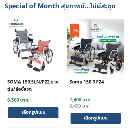
multiple
Special of Month สุขภาพดี…ไม่มีสะดุด
variants.
The
options
12%
may
be
chosen
on
the
product
page
SOMA 150.5LN/F22 ยาง
Soma 150.3 F24
ตัน/ล้อซี่ลวด
7,400
บาท
6,500
บาท
Original
Current
8,400
บาท
เลือกรูปแบบ
price
price
เลือกรูปแบบ
was:
is:
This
8,400 บาท.
7,400 บาท.