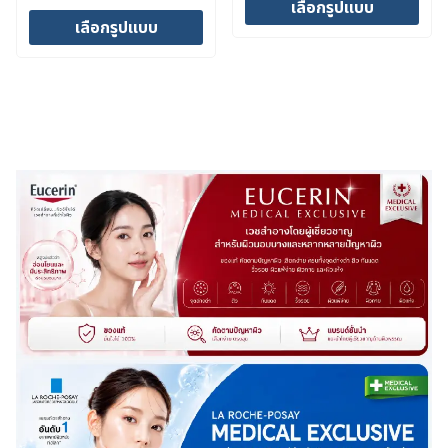
range:
เลือกรูปแบบ
price
price
20,900 บาท
เลือกรูปแบบ
was:
is:
through
This
53,500 บาท.
31,500 บาท.
This
35,900 บาท
product
product
has
has
multiple
multiple
variants.
variants.
The
The
options
options
may
may
be
be
chosen
chosen
on
on
the
the
product
product
page
page