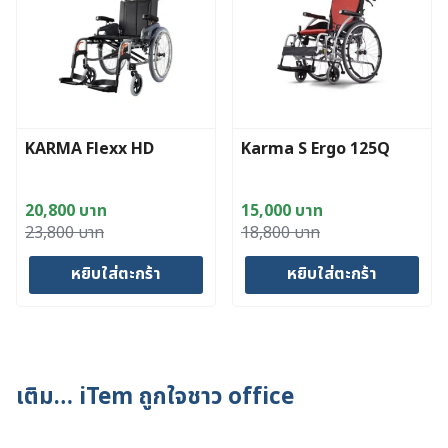
KARMA Flexx HD
Karma S Ergo 125Q
20,800
บาท
15,000
บาท
Original
Current
Original
Current
23,800
บาท
18,800
บาท
price
price
price
price
หยิบใส่ตะกร้า
หยิบใส่ตะกร้า
was:
is:
was:
is:
23,800 บาท.
20,800 บาท.
18,800 บาท.
15,000 บาท.
เติม… iTem ถูกใจชาว office