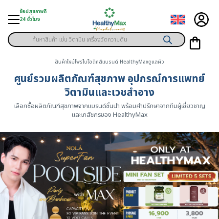
Skip
ช้อปสุขภาพดี
to
24 ชั่วโมง
content
Products
ู่สินค้า
search
สินค้าใหม่
โพรไบโอติกส์
แบรนด์ HealthyMax
ดูแลผิว
า
ศูนย์รวมผลิตภัณฑ์สุขภาพ อุปกรณ์การแพทย์
ุขภาพเฉพาะคุณ
วิตามินและเวชสำอาง
เลือกซื้อผลิตภัณฑ์สุขภาพจากแบรนด์ชั้นนำ พร้อมคำปรึกษาจากทีมผู้เชี่ยวชาญ
์
และเภสัชกรของ HealthyMax
พิเศษสมาชิก
ามสุขภาพ
ลูกค้า
าย