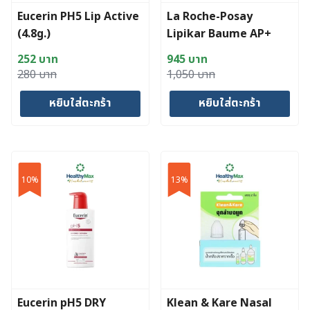
Eucerin PH5 Lip Active
La Roche-Posay
(4.8g.)
Lipikar Baume AP+
(200 ml)
252
บาท
945
บาท
Original
Current
Original
Current
280
บาท
1,050
บาท
price
price
price
price
หยิบใส่ตะกร้า
หยิบใส่ตะกร้า
was:
is:
was:
is:
280 บาท.
252 บาท.
1,050 บาท.
945 บาท.
10%
13%
Eucerin pH5 DRY
Klean & Kare Nasal