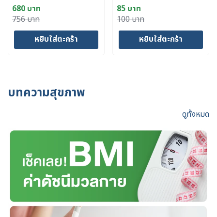
Oil 400 ml.
680
บาท
85
บาท
Original
Current
Original
Current
756
บาท
100
บาท
price
price
price
price
หยิบใส่ตะกร้า
หยิบใส่ตะกร้า
was:
is:
was:
is:
756 บาท.
680 บาท.
100 บาท.
85 บาท.
บทความสุขภาพ
ดูทั้งหมด