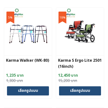
This
product
product
has
has
multiple
5%
18%
multiple
variants.
variants.
The
The
options
options
may
may
be
be
chosen
chosen
on
Karma Walker (WK-80)
Karma S Ergo Lite 2501
on
the
(16inch)
the
product
product
page
1,235
บาท
12,450
บาท
page
Original
Current
Original
Current
1,300
บาท
15,200
บาท
price
price
price
price
เลือกรูปแบบ
เลือกรูปแบบ
was:
is:
was:
is:
1,300 บาท.
1,235 บาท.
15,200 บาท.
12,450 บาท.
This
This
product
product