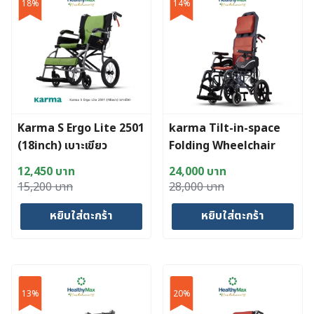
18%
14%
multiple
variants.
The
options
may
be
chosen
Karma S Ergo Lite 2501
karma Tilt-in-space
on
(18inch) เบาะเขียว
Folding Wheelchair
the
VIP515 รถเข็นปรับเอนได้
product
12,450
บาท
24,000
บาท
page
Original
Current
Original
Current
15,200
บาท
28,000
บาท
price
price
price
price
หยิบใส่ตะกร้า
หยิบใส่ตะกร้า
was:
is:
was:
is:
15,200 บาท.
12,450 บาท.
28,000 บาท.
24,000 บาท.
13%
20%