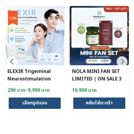
has
has
multiple
multiple
16%
variants.
variants.
The
The
options
options
may
may
be
be
chosen
chosen
on
on
ELEXIR Trigeminal
NOLA MINI FAN SET
the
the
Neurostimulation
LIMITED | ON SALE 3
product
product
Device Free!! 1
August 26 13:00 น.
page
page
–
290
บาท
9,990
บาท
16,900
บาท
Price
Pack/Box
range:
เลือกรูปแบบ
หยิบใส่ตะกร้า
290 บาท
through
This
9,990 บาท
product
has