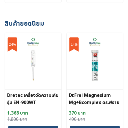
13,900 บาท.
8,340 บาท.
12,900 บาท.
7,740 บาท.
สินค้ายอดนิยม
24%
24%
Dretec เครื่องวัดความเค็ม
Dr.Frei Magnesium
รุ่น EN-900WT
Mg+Bcomplex ดร.ฟราย
เม็ดฟู่แมกนีเซียม ผสมวิตามิ
1,368
บาท
370
บาท
นบีรวม
Original
Current
Original
Current
1,800
บาท
490
บาท
price
price
price
price