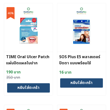
46%
TIME Oral Ulcer Patch
SOS Plus E5 พลาสเตอร์
แผ่นปิดแผลในปาก
ปิดตา แบบพร้อมใช้
190
บาท
16
บาท
Original
Current
350
บาท
หยิบใส่ตะกร้า
price
price
หยิบใส่ตะกร้า
was:
is:
350 บาท.
190 บาท.