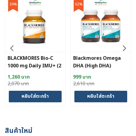
39%
62%
BLACKMORES Bio-C
Blackmores Omega
1000 mg Daily IMU+ (2
DHA (High DHA)
x 120 Tab)
(2x60s)
1,260
บาท
999
บาท
Original
Current
Original
Current
2,070
บาท
2,610
บาท
price
price
price
price
หยิบใส่ตะกร้า
หยิบใส่ตะกร้า
was:
is:
was:
is:
2,070 บาท.
1,260 บาท.
2,610 บาท.
999 บาท.
สินค้าใหม่