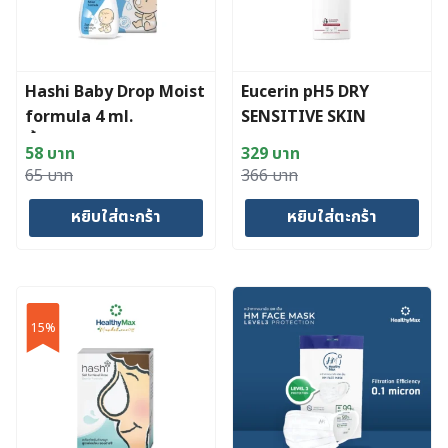
Hashi Baby Drop Moist
Eucerin pH5 DRY
formula 4 ml.
SENSITIVE SKIN
น้ำเกลือหยดจมูกสำหรับ
LOTION 250 ml
58
บาท
329
บาท
เด็กเล็ก สูตรชุ่มชื้น
Original
Current
Original
Current
65
บาท
366
บาท
price
price
price
price
หยิบใส่ตะกร้า
หยิบใส่ตะกร้า
was:
is:
was:
is:
65 บาท.
58 บาท.
366 บาท.
329 บาท.
15%