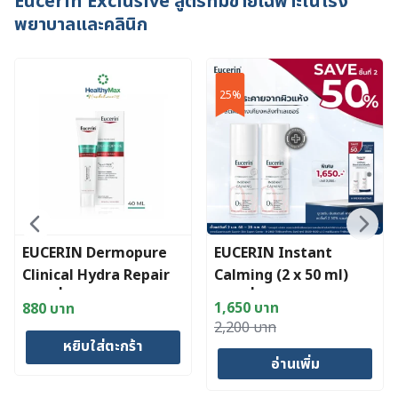
Eucerin Exclusive
สูตรที่มีขายเฉพาะในโรง
พยาบาลและคลินิก
25%
EUCERIN Dermopure
EUCERIN Instant
Clinical Hydra Repair
Calming (2 x 50 ml)
(สูตรที่มีขายเฉพาะในโรง
(สูตรที่มีขายเฉพาะในโรง
1,650
บาท
880
บาท
พยาบาลและคลินิก)แถม
พยาบาลและคลินิก) [SAVE
Original
Current
2,200
บาท
ฟรี! EUCERIN
2nd 50%]
หยิบใส่ตะกร้า
price
price
Dermopure Clinal
อ่านเพิ่ม
was:
is:
Amino Cleansing Foam
2,200 บาท.
1,650 บาท.