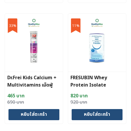
200 บาท.
140 บาท.
1,440 บาท.
699 บาท.
33%
11%
Dr.Frei Kids Calcium +
FRESUBIN Whey
Multivitamins เม็ดฟู่
Protein Isolate
แคลเซียมผสมวิตามินรวม
Powder (300 g.)
465
บาท
820
บาท
13 ชนิดสำหรับเด็ก
Original
Current
Original
Current
690
บาท
920
บาท
price
price
price
price
หยิบใส่ตะกร้า
หยิบใส่ตะกร้า
was:
is:
was:
is:
690 บาท.
465 บาท.
920 บาท.
820 บาท.