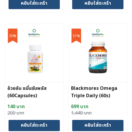
หยิบใส่ตะกร้า
หยิบใส่ตะกร้า
was:
is:
was:
is:
1,800 บาท.
1,368 บาท.
490 บาท.
370 บาท.
30%
51%
อ้วยอัน ขมิ้นชันพลัส
Blackmores Omega
(60Capsules)
Triple Daily (60s)
140
บาท
699
บาท
Original
Current
Original
Current
200
บาท
1,440
บาท
price
price
price
price
หยิบใส่ตะกร้า
หยิบใส่ตะกร้า
was:
is:
was:
is: