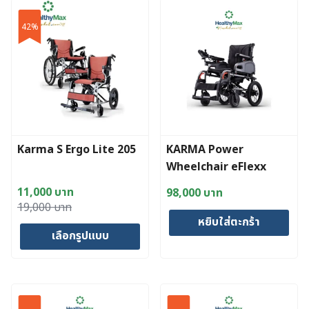
has
has
42%
multiple
multiple
variants.
variants.
The
The
options
options
may
may
be
be
chosen
chosen
Karma S Ergo Lite 205
KARMA Power
on
on
Wheelchair eFlexx
the
the
product
product
11,000
บาท
98,000
บาท
page
page
Original
Current
19,000
บาท
หยิบใส่ตะกร้า
price
price
เลือกรูปแบบ
was:
is:
19,000 บาท.
11,000 บาท.
This
product
has