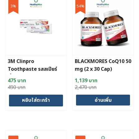
3%
54%
3M Clinpro
BLACKMORES CoQ10 50
Toothpaste รสสเปียร์
mg (2 x 30 Cap)
มิ้นต์ขนาด 113 กรัม
475
บาท
1,139
บาท
Original
Current
Original
Current
490
บาท
2,470
บาท
price
price
price
price
หยิบใส่ตะกร้า
อ่านเพิ่ม
was:
is:
was:
is:
490 บาท.
475 บาท.
2,470 บาท.
1,139 บาท.