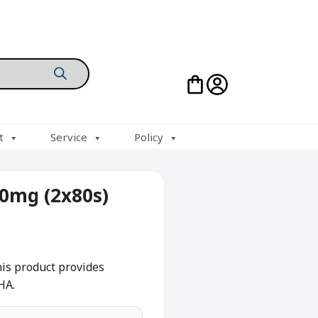
t
Service
Policy
00mg (2x80s)
is product provides
HA.