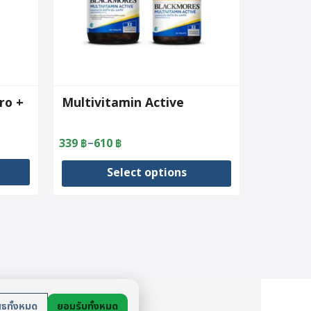
ro +
Multivitamin Active
–
339
฿
610
฿
Price
range:
Select options
339 ฿
through
This
610 ฿
product
has
multiple
variants.
The
ย
options
สธทั้งหมด
ยอมรับทั้งหมด