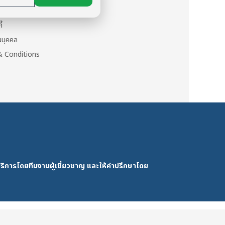
may
นตัว
be
ี้
chosen
วนบุคคล
on
 Conditions
the
product
page
ริการโดยทีมงานผู้เชี่ยวชาญ และให้คำปรึกษาโดย