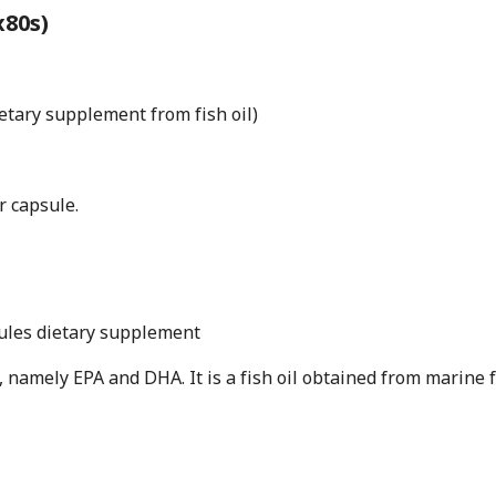
x80s)
etary supplement from fish oil)
r capsule.
sules dietary supplement
 namely EPA and DHA. It is a fish oil obtained from marine f