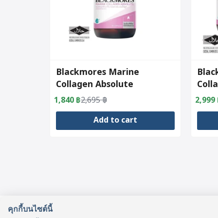
Blackmores Marine
Blac
Collagen Absolute
Coll
(60capsules)
1,840
฿
2,695
฿
2,999
Original
Current
Origin
Curre
price
price
price
price
Add to cart
was:
is:
was:
is:
2,695 ฿.
1,840 ฿.
5,390 
2,999 
คุกกี้บนไซต์นี้
รู้จักเรา