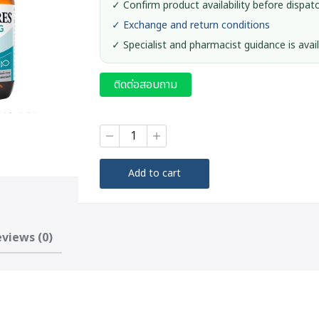
✓ Confirm product availability before dispat
✓ Exchange and return conditions
✓ Specialist and pharmacist guidance is avai
ติดต่อสอบถาม
Blackmores
Fish
Oil
1000mg
Add to cart
(2x80s)
quantity
views (0)