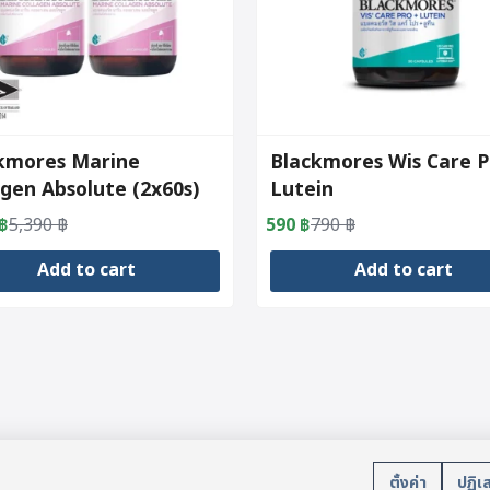
kmores Marine
Blackmores Wis Care P
agen Absolute (2x60s)
Lutein
฿
5,390
฿
590
฿
790
฿
al
nt
Original
Current
price
price
Add to cart
Add to cart
was:
is:
฿.
฿.
790 ฿.
590 ฿.
บริการลูกค้า
นโยบา
ตั้งค่า
ปฏิเ