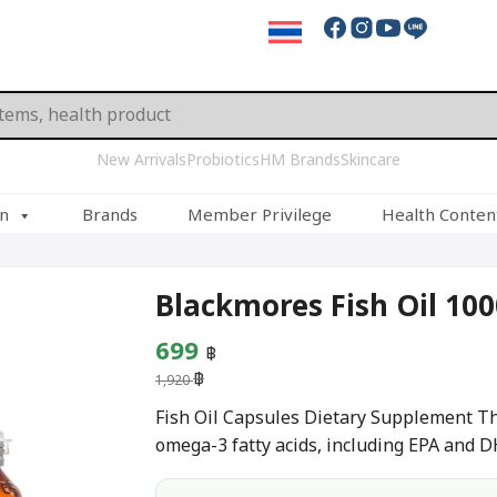
New Arrivals
Probiotics
HM Brands
Skincare
on
Brands
Member Privilege
Health Conten
Blackmores Fish Oil 10
Original
Current
699
฿
฿
price
price
1,920
was:
is:
Fish Oil Capsules Dietary Supplement Th
omega-3 fatty acids, including EPA and D
1,920 ฿.
699 ฿.