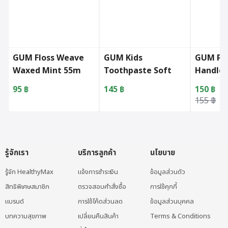
GUM Floss Weave
GUM Kids
GUM Pr
Waxed Mint 55m
Toothpaste Soft
Handle 
(1855)
Mint (7-12Y)
(414)
95
฿
145
฿
150
฿
Original 
Current p
155
฿
รู้จักเรา
บริการลูกค้า
นโยบาย
รู้จัก HealthyMax
แจ้งการชำระเงิน
ข้อมูลส่วนตัว
สิทธิพิเศษสมาชิก
ตรวจสอบคำสั่งซื้อ
การใช้คุกกี้
แบรนด์
การใช้โค้ดส่วนลด
ข้อมูลส่วนบุคคล
บทความสุขภาพ
เปลี่ยนคืนสินค้า
Terms & Conditions