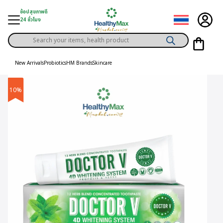
Skip
ช้อปสุขภาพดี
to
24 ชั่วโมง
content
Products
gory
search
New Arrivals
Probiotics
HM Brands
Skincare
h Solution
10%
ds
er Privilege
th Content
ce
y