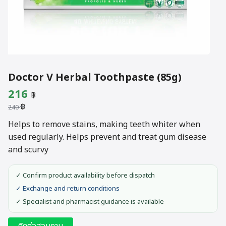
Doctor V Herbal Toothpaste (85g)
Original
Current
216
฿
฿
price
price
240
was:
is:
Helps to remove stains, making teeth whiter when
used regularly. Helps prevent and treat gum disease
240 ฿.
216 ฿.
and scurvy
✓ Confirm product availability before dispatch
✓ Exchange and return conditions
✓ Specialist and pharmacist guidance is available