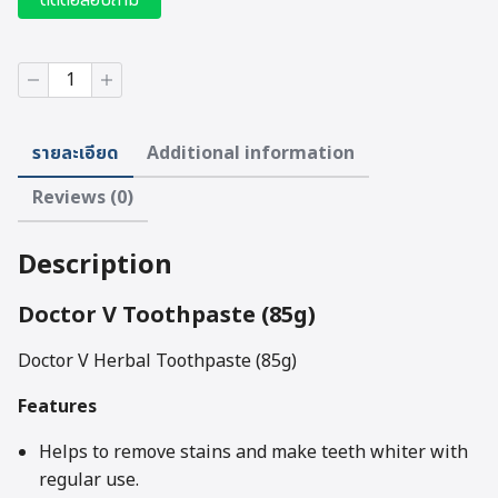
ติดต่อสอบถาม
Doctor
V
Herbal
Toothpaste
รายละเอียด
Additional information
(85g)
quantity
Reviews (0)
Description
Doctor V Toothpaste (85g)
Doctor V Herbal Toothpaste (85g)
Features
Helps to remove stains and make teeth whiter with
regular use.