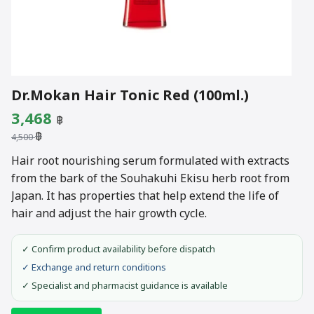
Dr.Mokan Hair Tonic Red (100ml.)
Original
Current
3,468
฿
฿
price
price
4,500
was:
is:
Hair root nourishing serum formulated with extracts
from the bark of the Souhakuhi Ekisu herb root from
4,500 ฿.
3,468 ฿.
Japan. It has properties that help extend the life of
hair and adjust the hair growth cycle.
✓ Confirm product availability before dispatch
✓ Exchange and return conditions
✓ Specialist and pharmacist guidance is available