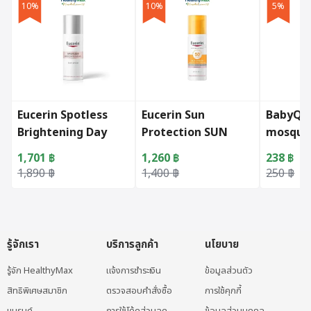
10%
10%
5%
Eucerin Spotless
Eucerin Sun
BabyQto
Brightening Day
Protection SUN
mosquit
Fluid UVA-UVB SPF30
SERUM SPOTLESS
serum
1,701
฿
1,260
฿
238
฿
50ml.
BRIGHTENING
Original price was: 1,890 ฿.
Current price is: 1,701 ฿.
Original price was: 1,400 ฿.
Current price is: 1,260 ฿.
Original 
Current p
1,890
฿
1,400
฿
250
฿
SPF50+ PA++++ 50
ML
รู้จักเรา
บริการลูกค้า
นโยบาย
รู้จัก HealthyMax
แจ้งการชำระเงิน
ข้อมูลส่วนตัว
สิทธิพิเศษสมาชิก
ตรวจสอบคำสั่งซื้อ
การใช้คุกกี้
แบรนด์
การใช้โค้ดส่วนลด
ข้อมูลส่วนบุคคล