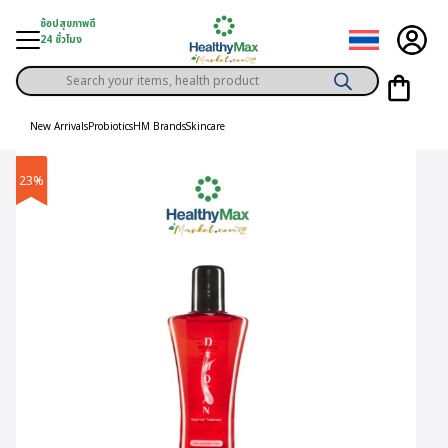
Skip
ช้อปสุขภาพดี
to
24 ชั่วโมง
content
Products
gory
search
New Arrivals
Probiotics
HM Brands
Skincare
h Solution
23%
ds
er Privilege
th Content
ce
y