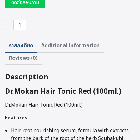
ติดต่อสอบถาม
Dr.Mokan
Hair
Tonic
Red
รายละเอียด
Additional information
(100ml.)
quantity
Reviews (0)
Description
Dr.Mokan Hair Tonic Red (100ml.)
Dr.Mokan Hair Tonic Red (100ml.)
Features
Hair root nourishing serum, formula with extracts
from the bark of the root of the herb Souhakuhi