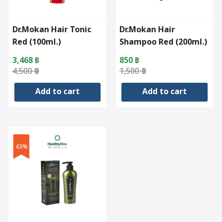
Dr.Mokan Hair Tonic
Dr.Mokan Hair
Red (100ml.)
Shampoo Red (200ml.)
3,468
฿
850
฿
Original
Current
Original
Current
4,500
฿
1,500
฿
price
price
price
price
Add to cart
Add to cart
was:
is:
was:
is:
4,500 ฿.
3,468 ฿.
1,500 ฿.
850 ฿.
43%