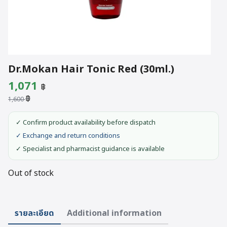
Dr.Mokan Hair Tonic Red (30ml.)
Original
Current
1,071
฿
฿
price
price
1,600
was:
is:
✓ Confirm product availability before dispatch
1,600 ฿.
1,071 ฿.
✓ Exchange and return conditions
✓ Specialist and pharmacist guidance is available
Out of stock
รายละเอียด
Additional information