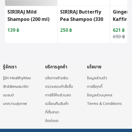
SIRIRAJ Mild
SIRIRAJ Butterfly
Ginger 
Shampoo (200 ml)
Pea Shampoo (330
Kaffir 
ml)
Treatme
139
฿
250
฿
621
฿
Original 
Current p
690
฿
รู้จักเรา
บริการลูกค้า
นโยบาย
รู้จัก HealthyMax
แจ้งการชำระเงิน
ข้อมูลส่วนตัว
สิทธิพิเศษสมาชิก
ตรวจสอบคำสั่งซื้อ
การใช้คุกกี้
แบรนด์
การใช้โค้ดส่วนลด
ข้อมูลส่วนบุคคล
บทความสุขภาพ
เปลี่ยนคืนสินค้า
Terms & Conditions
ที่ตั้งสาขา
ติดต่อเรา