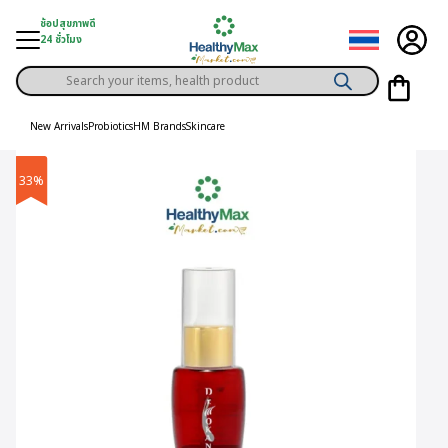
Skip
ช้อปสุขภาพดี
to
24 ชั่วโมง
content
Products
gory
search
New Arrivals
Probiotics
HM Brands
Skincare
h Solution
33%
ds
er Privilege
th Content
ce
y