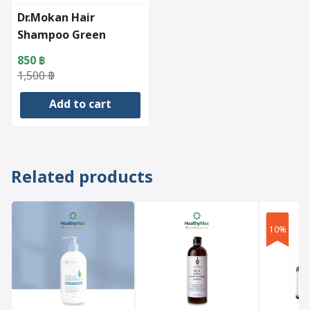
Dr.Mokan Hair
Shampoo Green
(200ml.)
850
฿
Original
Current
1,500
฿
price
price
Add to cart
was:
is:
1,500 ฿.
850 ฿.
Related products
10%